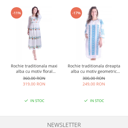
-11%
-17%
Rochie traditionala maxi
Rochie traditionala dreapta
alba cu motiv floral
alba cu motiv geometric
multicolor Sanziana
albastru Tania
360,00 RON
300,00 RON
319,00 RON
249,00 RON
IN STOC
IN STOC
NEWSLETTER