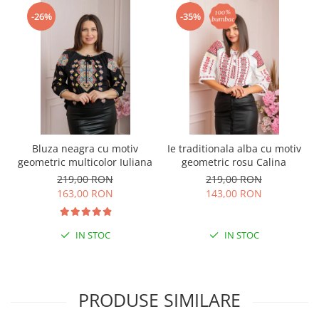
-26%
-35%
Bluza neagra cu motiv
Ie traditionala alba cu motiv
geometric multicolor Iuliana
geometric rosu Calina
219,00 RON
219,00 RON
163,00 RON
143,00 RON
IN STOC
IN STOC
PRODUSE SIMILARE