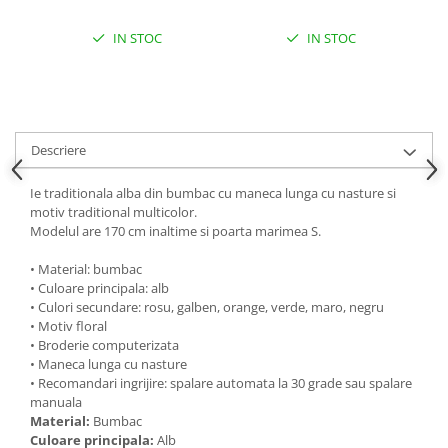
IN STOC
IN STOC
Descriere
Ie traditionala alba din bumbac cu maneca lunga cu nasture si
motiv traditional multicolor.
Modelul are 170 cm inaltime si poarta marimea S.
• Material: bumbac
• Culoare principala: alb
• Culori secundare: rosu, galben, orange, verde, maro, negru
• Motiv floral
• Broderie computerizata
• Maneca lunga cu nasture
• Recomandari ingrijire: spalare automata la 30 grade sau spalare
manuala
Material:
Bumbac
Culoare principala:
Alb