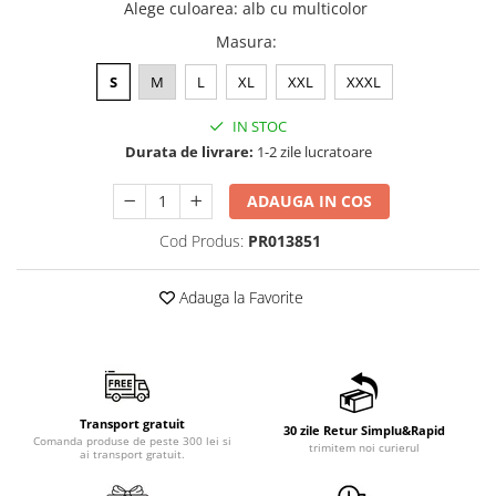
Alege culoarea
:
alb cu multicolor
Masura
:
S
M
L
XL
XXL
XXXL
IN STOC
Durata de livrare:
1-2 zile lucratoare
ADAUGA IN COS
Cod Produs:
PR013851
Adauga la Favorite
Transport gratuit
30 zile Retur Simplu&Rapid
Comanda produse de peste 300 lei si
trimitem noi curierul
ai transport gratuit.