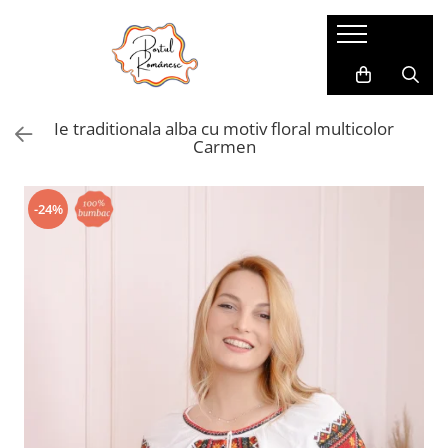
Pijamale
Imbracaminte copii
Pijamale Dama
Imbracaminte Fetite
Ie traditionala alba cu motiv floral multicolor
Pijamale Dama Marimi Mari
Imbracaminte Baieti
Carmen
Halate
Pijamale Baieti
-24%
Pijamale Fetite