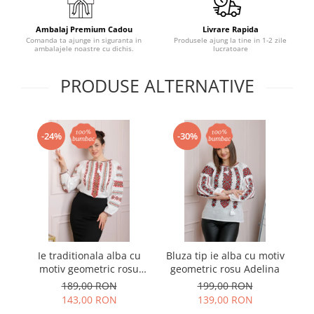
Ambalaj Premium Cadou
Livrare Rapida
Comanda ta ajunge in siguranta in
Produsele ajung la tine in 1-2 zile
ambalajele noastre cu dichis.
lucratoare
PRODUSE ALTERNATIVE
-24%
-30%
Ie traditionala alba cu
Bluza tip ie alba cu motiv
I
motiv geometric rosu
geometric rosu Adelina
m
Monica
189,00 RON
199,00 RON
143,00 RON
139,00 RON