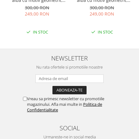
alba cu motiv geometric
alba cu motiv geometric
albastru Tania
rosu Doina
300,00 RON
300,00 RON
249,00 RON
249,00 RON
IN STOC
IN STOC
NEWSLETTER
Nu rata ofertele si promotiile noastre
Vreau sa primesc newsletter cu promotiile
magazinului. Afla mai multe in
Politica de
Confidentialitate
SOCIAL
Urmareste-ne in social media