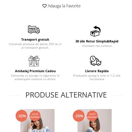
Adauga la Favorite
Transport gratuit
30 zile Retur Simplu&Rapid
Comanda produse de peste 300 lei si
trimitem noi curierul
ai transport gratuit.
Ambalaj Premium Cadou
Livrare Rapida
Comanda ta ajunge in siguranta in
Produsele ajung la tine in 1-2 zile
ambalajele noastre cu dichis.
lucratoare
PRODUSE ALTERNATIVE
-32%
-25%