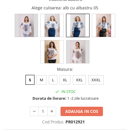
Alege culoarea
: alb cu albastru 05
Masura
:
S
M
L
XL
XXL
XXXL
IN STOC
Durata de livrare:
1 -2 zile lucratoare
ADAUGA IN COS
Cod Produs:
PR012921