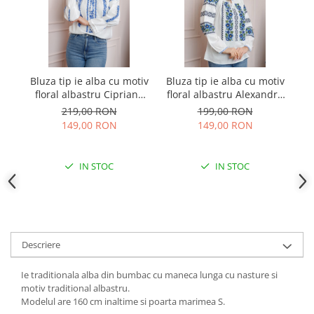
Bluza tip ie alba cu motiv
Bluza tip ie alba cu motiv
Bl
floral albastru Cipriana
floral albastru Alexandra
02
01
219,00 RON
199,00 RON
149,00 RON
149,00 RON
IN STOC
IN STOC
Descriere
Ie traditionala alba din bumbac cu maneca lunga cu nasture si
motiv traditional albastru.
Modelul are 160 cm inaltime si poarta marimea S.