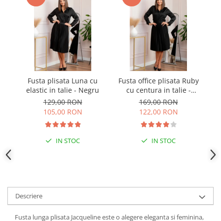
Fusta plisata Luna cu
Fusta office plisata Ruby
elastic in talie - Negru
cu centura in talie -
No
Negru
129,00 RON
169,00 RON
105,00 RON
122,00 RON
IN STOC
IN STOC
Descriere
Fusta lunga plisata Jacqueline este o alegere eleganta si feminina,