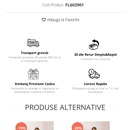
Cod Produs:
FL602901
Adauga la Favorite
Transport gratuit
30 zile Retur Simplu&Rapid
Comanda produse de peste 300 lei si
trimitem noi curierul
ai transport gratuit.
Ambalaj Premium Cadou
Livrare Rapida
Comanda ta ajunge in siguranta in
Produsele ajung la tine in 1-2 zile
ambalajele noastre cu dichis.
lucratoare
PRODUSE ALTERNATIVE
-19%
-28%