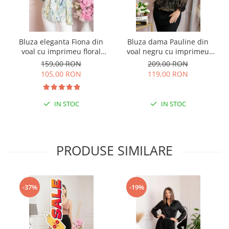
Bluza eleganta Fiona din
Bluza dama Pauline din
voal cu imprimeu floral
voal negru cu imprimeu
verde
floral auriu
159,00 RON
209,00 RON
105,00 RON
119,00 RON
IN STOC
IN STOC
PRODUSE SIMILARE
-37%
-19%