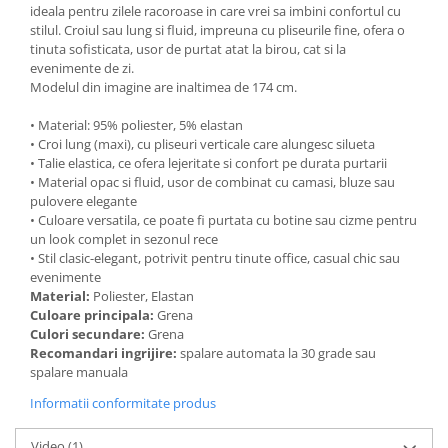
ideala pentru zilele racoroase in care vrei sa imbini confortul cu
stilul. Croiul sau lung si fluid, impreuna cu pliseurile fine, ofera o
tinuta sofisticata, usor de purtat atat la birou, cat si la
evenimente de zi.
Modelul din imagine are inaltimea de 174 cm.
• Material: 95% poliester, 5% elastan
• Croi lung (maxi), cu pliseuri verticale care alungesc silueta
• Talie elastica, ce ofera lejeritate si confort pe durata purtarii
• Material opac si fluid, usor de combinat cu camasi, bluze sau
pulovere elegante
• Culoare versatila, ce poate fi purtata cu botine sau cizme pentru
un look complet in sezonul rece
• Stil clasic-elegant, potrivit pentru tinute office, casual chic sau
evenimente
Material:
Poliester, Elastan
Culoare principala:
Grena
Culori secundare:
Grena
Recomandari ingrijire:
spalare automata la 30 grade sau
spalare manuala
Informatii conformitate produs
Video
(1)