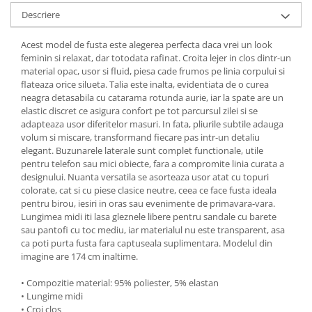
Descriere
Acest model de fusta este alegerea perfecta daca vrei un look
feminin si relaxat, dar totodata rafinat. Croita lejer in clos dintr-un
material opac, usor si fluid, piesa cade frumos pe linia corpului si
flateaza orice silueta. Talia este inalta, evidentiata de o curea
neagra detasabila cu catarama rotunda aurie, iar la spate are un
elastic discret ce asigura confort pe tot parcursul zilei si se
adapteaza usor diferitelor masuri. In fata, pliurile subtile adauga
volum si miscare, transformand fiecare pas intr‑un detaliu
elegant. Buzunarele laterale sunt complet functionale, utile
pentru telefon sau mici obiecte, fara a compromite linia curata a
designului. Nuanta versatila se asorteaza usor atat cu topuri
colorate, cat si cu piese clasice neutre, ceea ce face fusta ideala
pentru birou, iesiri in oras sau evenimente de primavara‑vara.
Lungimea midi iti lasa gleznele libere pentru sandale cu barete
sau pantofi cu toc mediu, iar materialul nu este transparent, asa
ca poti purta fusta fara captuseala suplimentara. Modelul din
imagine are 174 cm inaltime.
• Compozitie material: 95% poliester, 5% elastan
• Lungime midi
• Croi clos