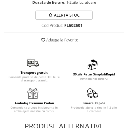
Durata de livrare:
1-2 zile lucratoare
ALERTA STOC
Cod Produs:
FL602501
Adauga la Favorite
Transport gratuit
30 zile Retur Simplu&Rapid
Comanda produse de peste 300 lei si
trimitem noi curierul
ai transport gratuit.
Ambalaj Premium Cadou
Livrare Rapida
Comanda ta ajunge in siguranta in
Produsele ajung la tine in 1-2 zile
ambalajele noastre cu dichis.
lucratoare
PRODUSE ALTERNATIVE