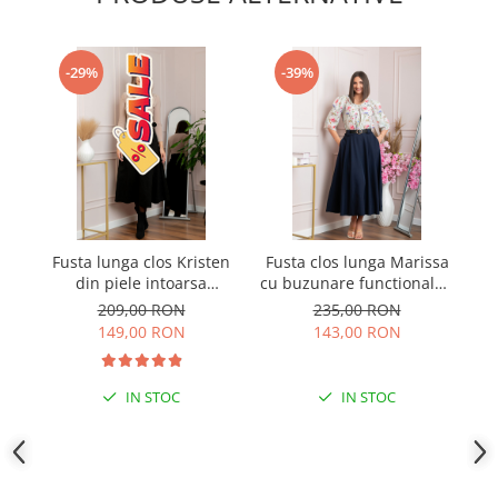
-29%
-39%
Fusta lunga clos Kristen
Fusta clos lunga Marissa
Fu
din piele intoarsa
cu buzunare functionale -
cu
ecologica cu centura in
Bleumarin
209,00 RON
235,00 RON
talie - Negru
149,00 RON
143,00 RON
IN STOC
IN STOC