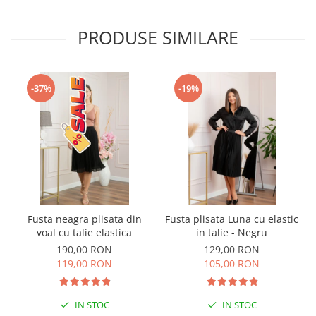
PRODUSE SIMILARE
-37%
-19%
Fusta neagra plisata din
Fusta plisata Luna cu elastic
voal cu talie elastica
in talie - Negru
190,00 RON
129,00 RON
119,00 RON
105,00 RON
IN STOC
IN STOC