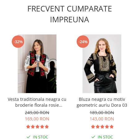
FRECVENT CUMPARATE
IMPREUNA
-32%
-24%
Vesta traditionala neagra cu
Bluza neagra cu motiv
broderie florala rosie
geometric auriu Dora 03
Florenta 02
249,00 RON
189,00 RON
169,00 RON
143,00 RON
IN STOC
IN STOC