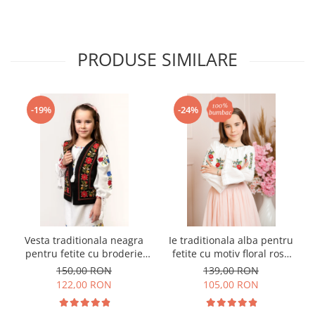
PRODUSE SIMILARE
-19%
-24%
Vesta traditionala neagra
Ie traditionala alba pentru
pentru fetite cu broderie
fetite cu motiv floral rosu
florala rosie Sonia 01
Anabela
150,00 RON
139,00 RON
122,00 RON
105,00 RON