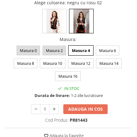
Alege culoarea
: negru cu rosu 02
Masura
:
Masura 0
Masura 2
Masura 4
Masura 6
Masura 8
Masura 10
Masura 12
Masura 14
Masura 16
IN STOC
Durata de livrare:
1-2 zile lucratoare
ADAUGA IN COS
Cod Produs:
PR81443
Adauga la Favorite