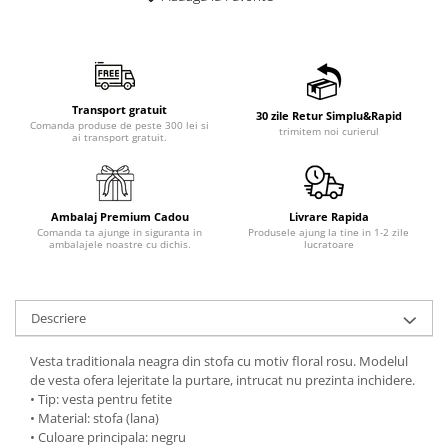
Transport gratuit
30 zile Retur Simplu&Rapid
Comanda produse de peste 300 lei si
trimitem noi curierul
ai transport gratuit.
Ambalaj Premium Cadou
Livrare Rapida
Comanda ta ajunge in siguranta in
Produsele ajung la tine in 1-2 zile
ambalajele noastre cu dichis.
lucratoare
Descriere
Vesta traditionala neagra din stofa cu motiv floral rosu. Modelul
de vesta ofera lejeritate la purtare, intrucat nu prezinta inchidere.
• Tip: vesta pentru fetite
• Material: stofa (lana)
• Culoare principala: negru