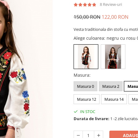
8 Review-uri
150,00 RON
122,00 RON
Vesta traditionala din stofa cu moti
Alege culoarea
: negru cu rosu
Masura
:
Masura 0
Masura 2
Masu
Masura 12
Masura 14
Ma
IN STOC
Durata de livrare:
1 -2 zile lucrat
ADAUG