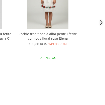
u fetite
Rochie traditionala alba pentru fetite
Brau traditio
avia 01
cu motiv floral rosu Elena
motiv g
195,00 RON
149,00 RON
72,
IN STOC