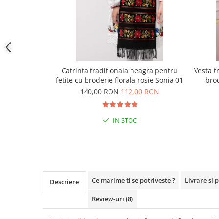
Catrinta traditionala neagra pentru
Vesta t
fetite cu broderie florala rosie Sonia 01
brod
140,00 RON
112,00 RON
IN STOC
Ce marime ti se potriveste ?
Livrare si 
Descriere
Review-uri
(8)