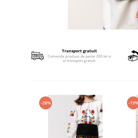
Transport gratuit
Comanda produse de peste 300 lei si
ai transport gratuit.
-20%
-19