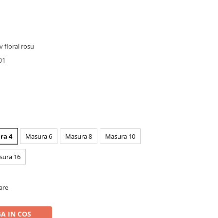
v floral rosu
 01
ra 4
Masura 6
Masura 8
Masura 10
sura 16
oare
A IN COS