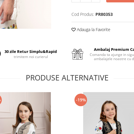
Cod Produs:
PR80353
Adauga la Favorite
Ambalaj Premium C
30 zile Retur Simplu&Rapid
Comanda ta ajunge in sigu
trimitem noi curierul
ambalajele noastre cu d
PRODUSE ALTERNATIVE
%
-19%