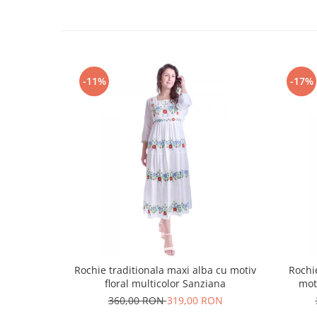
-11%
-17%
Rochie traditionala maxi alba cu motiv
Rochi
floral multicolor Sanziana
mot
360,00 RON
319,00 RON