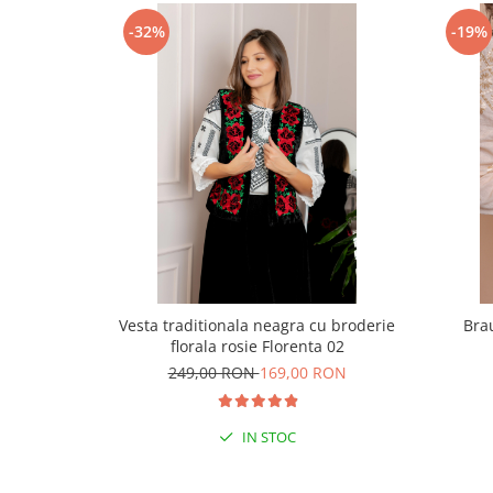
-32%
-19%
Vesta traditionala neagra cu broderie
Bra
florala rosie Florenta 02
249,00 RON
169,00 RON
IN STOC