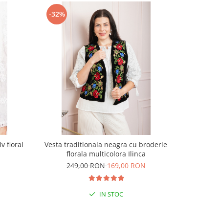
-32%
-36%
v floral
Vesta traditionala neagra cu broderie
Vesta tra
florala multicolora Ilinca
249,00 RON
169,00 RON
24
IN STOC