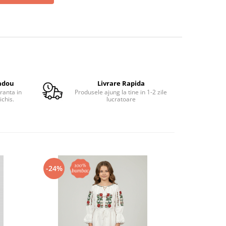
adou
Livrare Rapida
ranta in
Produsele ajung la tine in 1-2 zile
ichis.
lucratoare
-24%
-29%