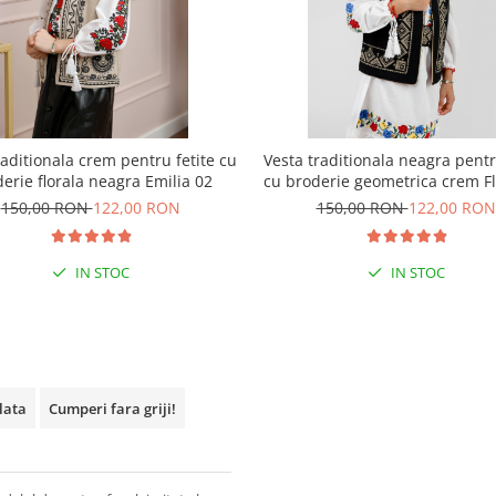
raditionala crem pentru fetite cu
Vesta traditionala neagra pentr
erie florala neagra Emilia 02
cu broderie geometrica crem Fl
150,00 RON
122,00 RON
150,00 RON
122,00 RON
IN STOC
IN STOC
plata
Cumperi fara griji!