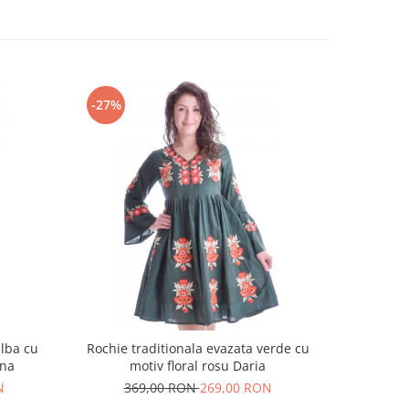
-27%
-18%
alba cu
Rochie traditionala evazata verde cu
Rochie t
ina
motiv floral rosu Daria
N
369,00 RON
269,00 RON
25