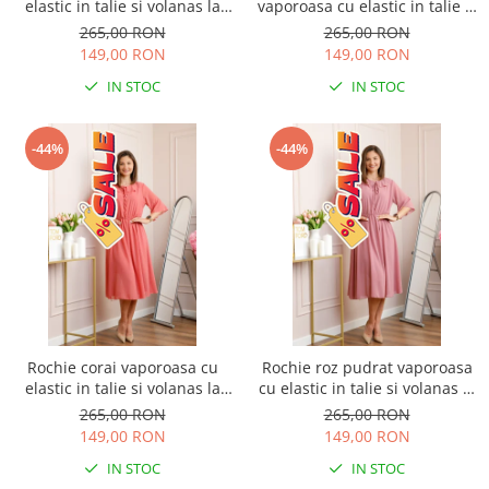
elastic in talie si volanas la
vaporoasa cu elastic in talie si
decolteu Allegra
volanas la decolteu Allegra
265,00 RON
265,00 RON
149,00 RON
149,00 RON
IN STOC
IN STOC
-44%
-44%
Rochie corai vaporoasa cu
Rochie roz pudrat vaporoasa
elastic in talie si volanas la
cu elastic in talie si volanas la
decolteu Allegra
decolteu Allegra
265,00 RON
265,00 RON
149,00 RON
149,00 RON
IN STOC
IN STOC