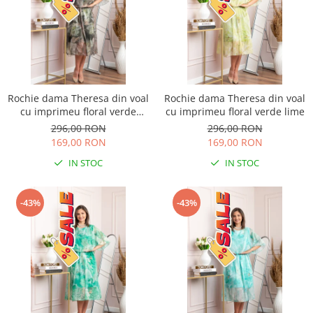
Rochie dama Theresa din voal
Rochie dama Theresa din voal
cu imprimeu floral verde
cu imprimeu floral verde lime
salvie
296,00 RON
296,00 RON
169,00 RON
169,00 RON
IN STOC
IN STOC
-43%
-43%