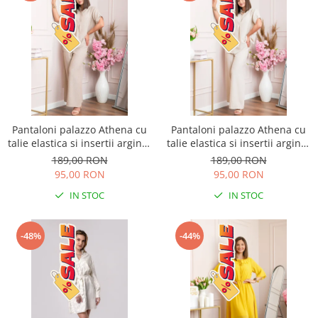
Pantaloni palazzo Athena cu
Pantaloni palazzo Athena cu
talie elastica si insertii argintii
talie elastica si insertii argintii
- Bej
- Ecru
189,00 RON
189,00 RON
95,00 RON
95,00 RON
IN STOC
IN STOC
-48%
-44%