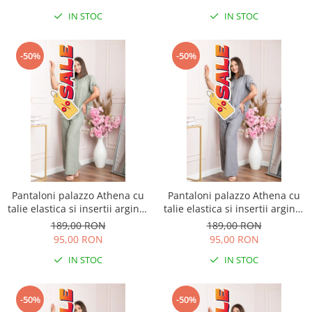
IN STOC
IN STOC
-50%
-50%
Pantaloni palazzo Athena cu
Pantaloni palazzo Athena cu
talie elastica si insertii argintii
talie elastica si insertii argintii
- Kaki
- Gri
189,00 RON
189,00 RON
95,00 RON
95,00 RON
IN STOC
IN STOC
-50%
-50%