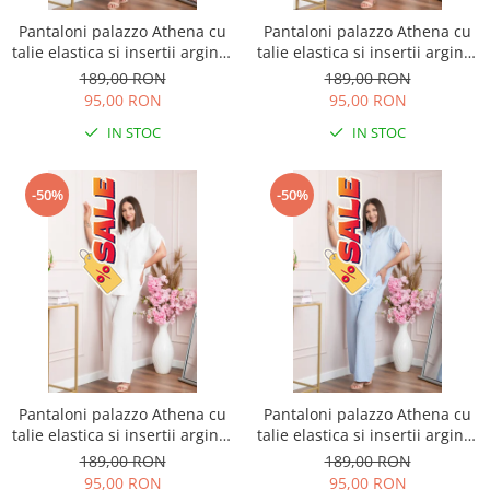
Pantaloni palazzo Athena cu
Pantaloni palazzo Athena cu
talie elastica si insertii argintii
talie elastica si insertii argintii
- Roz pudrat
- Lila
189,00 RON
189,00 RON
95,00 RON
95,00 RON
IN STOC
IN STOC
-50%
-50%
Pantaloni palazzo Athena cu
Pantaloni palazzo Athena cu
talie elastica si insertii argintii
talie elastica si insertii argintii
- Alb
- Bleu
189,00 RON
189,00 RON
95,00 RON
95,00 RON