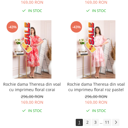
169,00 RON
169,00 RON
IN STOC
IN STOC
-43%
-43%
Rochie dama Theresa din voal
Rochie dama Theresa din voal
cu imprimeu floral corai
cu imprimeu floral roz pastel
296,00 RON
296,00 RON
169,00 RON
169,00 RON
IN STOC
IN STOC
1
2
3
11
...