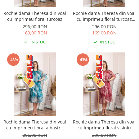
Rochie dama Theresa din voal
Rochie dama Theresa din voal
cu imprimeu floral turcoaz
cu imprimeu floral turcoaz
aqua
296,00 RON
296,00 RON
169,00 RON
169,00 RON
IN STOC
IN STOC
-43%
-43%
Rochie dama Theresa din voal
Rochie dama Theresa din voal
cu imprimeu floral albastru
cu imprimeu floral visiniu
petrol
296,00 RON
296,00 RON