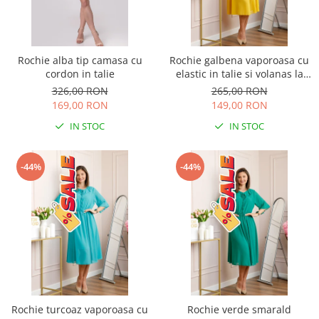
Rochie alba tip camasa cu
Rochie galbena vaporoasa cu
cordon in talie
elastic in talie si volanas la
decolteu Allegra
326,00 RON
265,00 RON
169,00 RON
149,00 RON
IN STOC
IN STOC
-44%
-44%
Rochie turcoaz vaporoasa cu
Rochie verde smarald