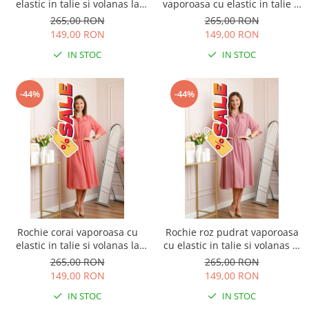
elastic in talie si volanas la
vaporoasa cu elastic in talie si
decolteu Allegra
volanas la decolteu Allegra
265,00 RON
265,00 RON
149,00 RON
149,00 RON
IN STOC
IN STOC
-44%
-44%
Rochie corai vaporoasa cu
Rochie roz pudrat vaporoasa
elastic in talie si volanas la
cu elastic in talie si volanas la
decolteu Allegra
decolteu Allegra
265,00 RON
265,00 RON
149,00 RON
149,00 RON
IN STOC
IN STOC