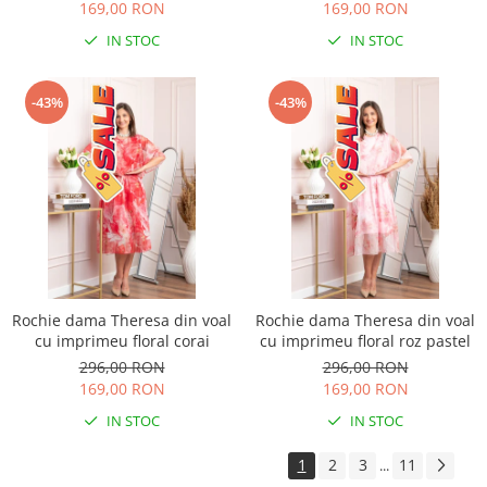
169,00 RON
169,00 RON
IN STOC
IN STOC
-43%
-43%
Rochie dama Theresa din voal
Rochie dama Theresa din voal
cu imprimeu floral corai
cu imprimeu floral roz pastel
296,00 RON
296,00 RON
169,00 RON
169,00 RON
IN STOC
IN STOC
1
2
3
11
...