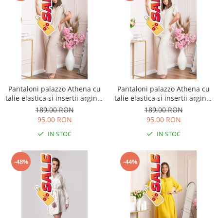
Pantaloni palazzo Athena cu
Pantaloni palazzo Athena cu
talie elastica si insertii argintii
talie elastica si insertii argintii
- Bej
- Ecru
189,00 RON
189,00 RON
95,00 RON
95,00 RON
IN STOC
IN STOC
-48%
-44%