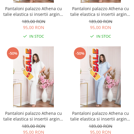
Pantaloni palazzo Athena cu
Pantaloni palazzo Athena cu
talie elastica si insertii argintii
talie elastica si insertii argintii
- Roz pudrat
- Lila
189,00 RON
189,00 RON
95,00 RON
95,00 RON
IN STOC
IN STOC
-50%
-50%
Pantaloni palazzo Athena cu
Pantaloni palazzo Athena cu
talie elastica si insertii argintii
talie elastica si insertii argintii
- Alb
- Bleu
189,00 RON
189,00 RON
95,00 RON
95,00 RON