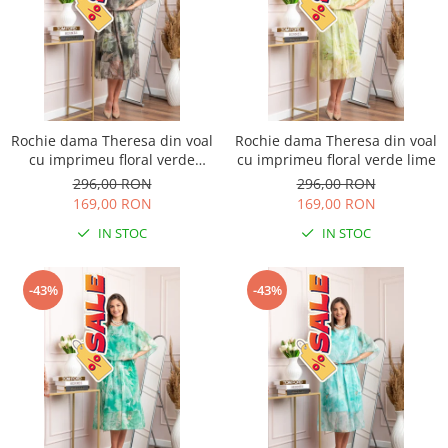
Rochie dama Theresa din voal
Rochie dama Theresa din voal
cu imprimeu floral verde
cu imprimeu floral verde lime
salvie
296,00 RON
296,00 RON
169,00 RON
169,00 RON
IN STOC
IN STOC
-43%
-43%