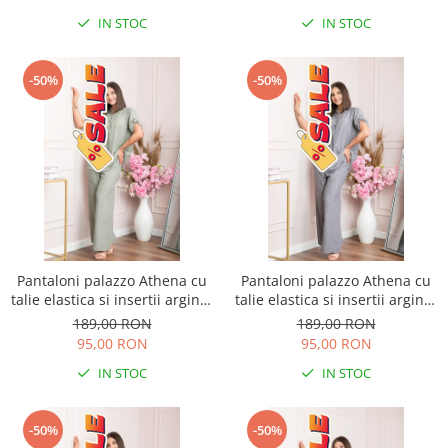
IN STOC
IN STOC
-50%
-50%
Pantaloni palazzo Athena cu
Pantaloni palazzo Athena cu
talie elastica si insertii argintii
talie elastica si insertii argintii
- Kaki
- Gri
189,00 RON
189,00 RON
95,00 RON
95,00 RON
IN STOC
IN STOC
-50%
-50%