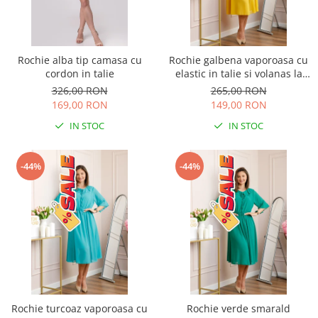
Rochie alba tip camasa cu
Rochie galbena vaporoasa cu
cordon in talie
elastic in talie si volanas la
decolteu Allegra
326,00 RON
265,00 RON
169,00 RON
149,00 RON
IN STOC
IN STOC
-44%
-44%
Rochie turcoaz vaporoasa cu
Rochie verde smarald