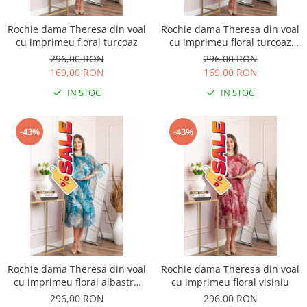
Rochie dama Theresa din voal
Rochie dama Theresa din voal
cu imprimeu floral turcoaz
cu imprimeu floral turcoaz
aqua
296,00 RON
296,00 RON
169,00 RON
169,00 RON
IN STOC
IN STOC
-43%
-43%
Rochie dama Theresa din voal
Rochie dama Theresa din voal
cu imprimeu floral albastru
cu imprimeu floral visiniu
petrol
296,00 RON
296,00 RON