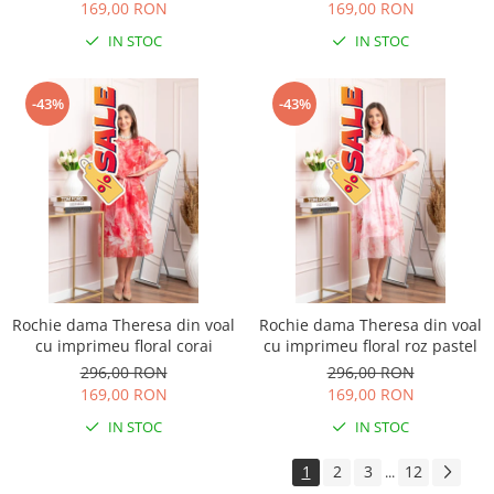
169,00 RON
169,00 RON
IN STOC
IN STOC
-43%
-43%
Rochie dama Theresa din voal
Rochie dama Theresa din voal
cu imprimeu floral corai
cu imprimeu floral roz pastel
296,00 RON
296,00 RON
169,00 RON
169,00 RON
IN STOC
IN STOC
1
2
3
12
...