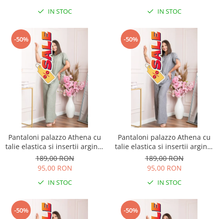
IN STOC
IN STOC
-50%
-50%
Pantaloni palazzo Athena cu
Pantaloni palazzo Athena cu
talie elastica si insertii argintii
talie elastica si insertii argintii
- Kaki
- Gri
189,00 RON
189,00 RON
95,00 RON
95,00 RON
IN STOC
IN STOC
-50%
-50%