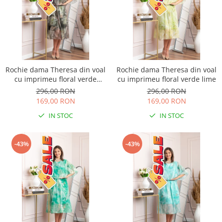
Rochie dama Theresa din voal
Rochie dama Theresa din voal
cu imprimeu floral verde
cu imprimeu floral verde lime
salvie
296,00 RON
296,00 RON
169,00 RON
169,00 RON
IN STOC
IN STOC
-43%
-43%