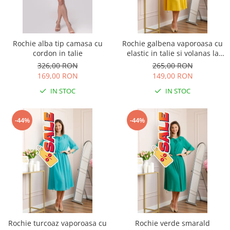
Rochie alba tip camasa cu
Rochie galbena vaporoasa cu
cordon in talie
elastic in talie si volanas la
decolteu Allegra
326,00 RON
265,00 RON
169,00 RON
149,00 RON
IN STOC
IN STOC
-44%
-44%
Rochie turcoaz vaporoasa cu
Rochie verde smarald