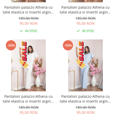
Pantaloni palazzo Athena cu
Pantaloni palazzo Athena cu
talie elastica si insertii argintii
talie elastica si insertii argintii
- Roz pudrat
- Lila
189,00 RON
189,00 RON
95,00 RON
95,00 RON
IN STOC
IN STOC
-50%
-50%
Pantaloni palazzo Athena cu
Pantaloni palazzo Athena cu
talie elastica si insertii argintii
talie elastica si insertii argintii
- Alb
- Bleu
189,00 RON
189,00 RON
95,00 RON
95,00 RON