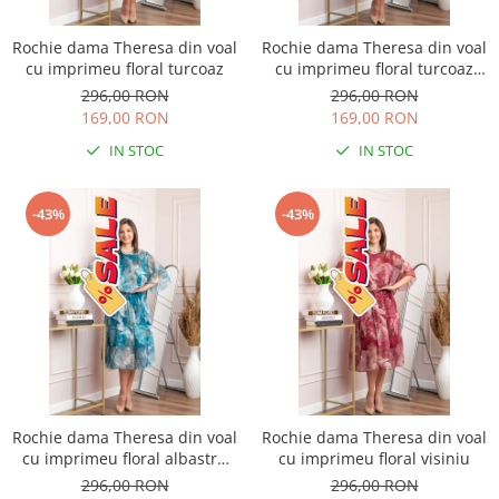
Rochie dama Theresa din voal
Rochie dama Theresa din voal
cu imprimeu floral turcoaz
cu imprimeu floral turcoaz
aqua
296,00 RON
296,00 RON
169,00 RON
169,00 RON
IN STOC
IN STOC
-43%
-43%
Rochie dama Theresa din voal
Rochie dama Theresa din voal
cu imprimeu floral albastru
cu imprimeu floral visiniu
petrol
296,00 RON
296,00 RON