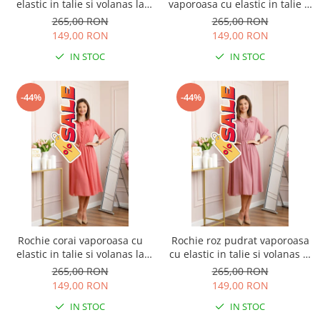
elastic in talie si volanas la
vaporoasa cu elastic in talie si
decolteu Allegra
volanas la decolteu Allegra
265,00 RON
265,00 RON
149,00 RON
149,00 RON
IN STOC
IN STOC
-44%
-44%
Rochie corai vaporoasa cu
Rochie roz pudrat vaporoasa
elastic in talie si volanas la
cu elastic in talie si volanas la
decolteu Allegra
decolteu Allegra
265,00 RON
265,00 RON
149,00 RON
149,00 RON
IN STOC
IN STOC