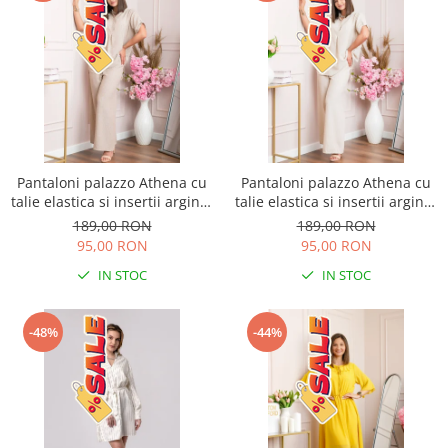
Pantaloni palazzo Athena cu
Pantaloni palazzo Athena cu
talie elastica si insertii argintii
talie elastica si insertii argintii
- Bej
- Ecru
189,00 RON
189,00 RON
95,00 RON
95,00 RON
IN STOC
IN STOC
-48%
-44%