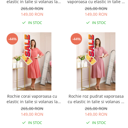
elastic in talie si volanas la
vaporoasa cu elastic in talie si
decolteu Allegra
volanas la decolteu Allegra
265,00 RON
265,00 RON
149,00 RON
149,00 RON
IN STOC
IN STOC
-44%
-44%
Rochie corai vaporoasa cu
Rochie roz pudrat vaporoasa
elastic in talie si volanas la
cu elastic in talie si volanas la
decolteu Allegra
decolteu Allegra
265,00 RON
265,00 RON
149,00 RON
149,00 RON
IN STOC
IN STOC