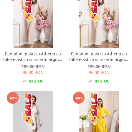
Pantaloni palazzo Athena cu
Pantaloni palazzo Athena cu
talie elastica si insertii argintii
talie elastica si insertii argintii
- Bej
- Ecru
189,00 RON
189,00 RON
95,00 RON
95,00 RON
IN STOC
IN STOC
-48%
-44%