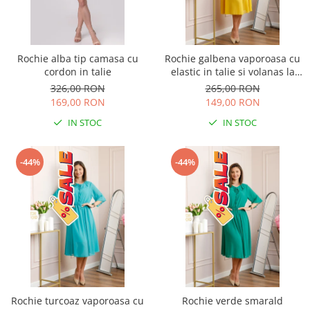
Rochie alba tip camasa cu
Rochie galbena vaporoasa cu
cordon in talie
elastic in talie si volanas la
decolteu Allegra
326,00 RON
265,00 RON
169,00 RON
149,00 RON
IN STOC
IN STOC
-44%
-44%
Rochie turcoaz vaporoasa cu
Rochie verde smarald