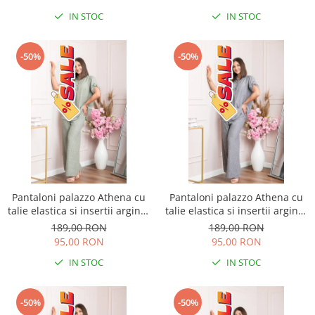
IN STOC
IN STOC
-50%
-50%
Pantaloni palazzo Athena cu
Pantaloni palazzo Athena cu
talie elastica si insertii argintii
talie elastica si insertii argintii
- Kaki
- Gri
189,00 RON
189,00 RON
95,00 RON
95,00 RON
IN STOC
IN STOC
-50%
-50%