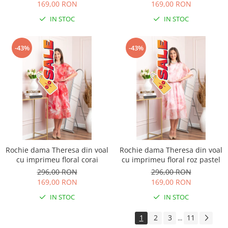
169,00 RON
169,00 RON
IN STOC
IN STOC
-43%
-43%
Rochie dama Theresa din voal
Rochie dama Theresa din voal
cu imprimeu floral corai
cu imprimeu floral roz pastel
296,00 RON
296,00 RON
169,00 RON
169,00 RON
IN STOC
IN STOC
1
2
3
11
...