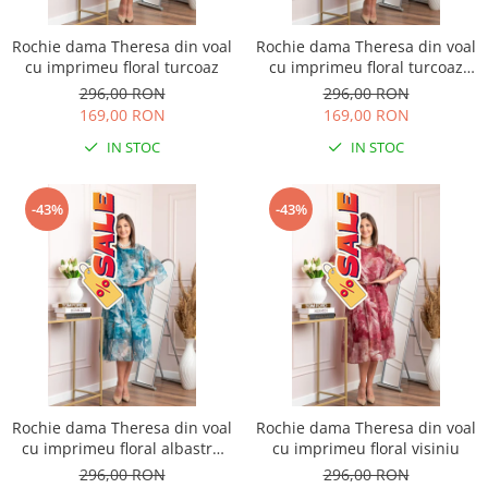
Rochie dama Theresa din voal
Rochie dama Theresa din voal
cu imprimeu floral turcoaz
cu imprimeu floral turcoaz
aqua
296,00 RON
296,00 RON
169,00 RON
169,00 RON
IN STOC
IN STOC
-43%
-43%
Rochie dama Theresa din voal
Rochie dama Theresa din voal
cu imprimeu floral albastru
cu imprimeu floral visiniu
petrol
296,00 RON
296,00 RON