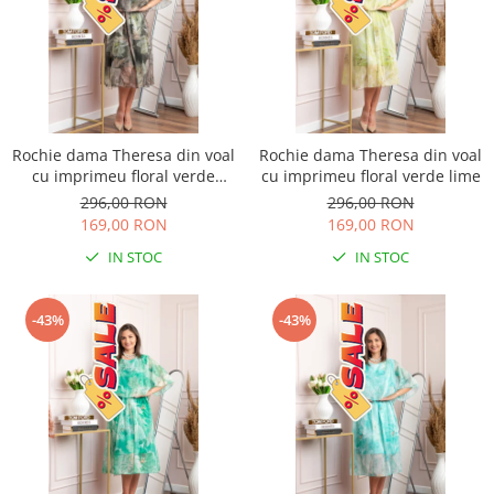
Rochie dama Theresa din voal
Rochie dama Theresa din voal
cu imprimeu floral verde
cu imprimeu floral verde lime
salvie
296,00 RON
296,00 RON
169,00 RON
169,00 RON
IN STOC
IN STOC
-43%
-43%