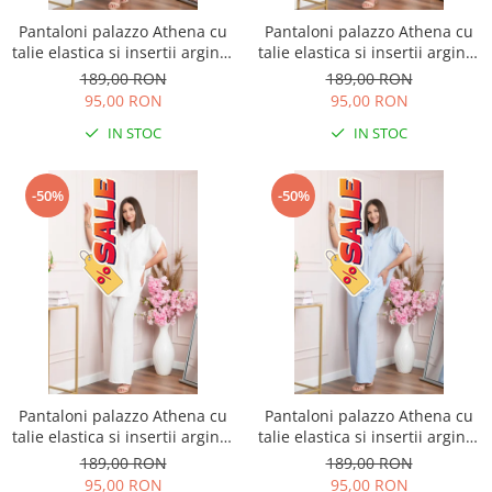
Pantaloni palazzo Athena cu
Pantaloni palazzo Athena cu
talie elastica si insertii argintii
talie elastica si insertii argintii
- Roz pudrat
- Lila
189,00 RON
189,00 RON
95,00 RON
95,00 RON
IN STOC
IN STOC
-50%
-50%
Pantaloni palazzo Athena cu
Pantaloni palazzo Athena cu
talie elastica si insertii argintii
talie elastica si insertii argintii
- Alb
- Bleu
189,00 RON
189,00 RON
95,00 RON
95,00 RON