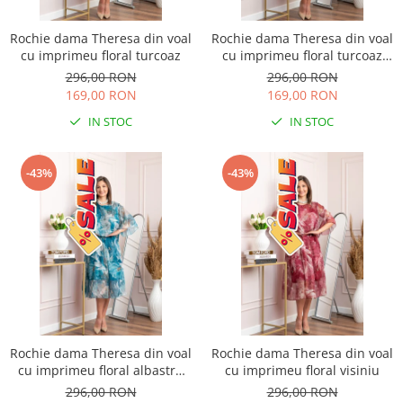
Rochie dama Theresa din voal
Rochie dama Theresa din voal
cu imprimeu floral turcoaz
cu imprimeu floral turcoaz
aqua
296,00 RON
296,00 RON
169,00 RON
169,00 RON
IN STOC
IN STOC
-43%
-43%
Rochie dama Theresa din voal
Rochie dama Theresa din voal
cu imprimeu floral albastru
cu imprimeu floral visiniu
petrol
296,00 RON
296,00 RON