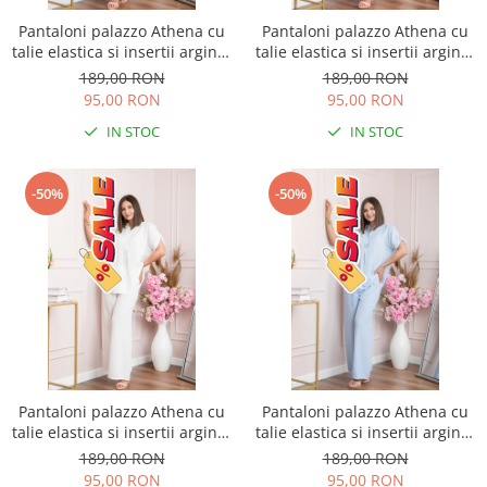
Pantaloni palazzo Athena cu
Pantaloni palazzo Athena cu
talie elastica si insertii argintii
talie elastica si insertii argintii
- Roz pudrat
- Lila
189,00 RON
189,00 RON
95,00 RON
95,00 RON
IN STOC
IN STOC
-50%
-50%
Pantaloni palazzo Athena cu
Pantaloni palazzo Athena cu
talie elastica si insertii argintii
talie elastica si insertii argintii
- Alb
- Bleu
189,00 RON
189,00 RON
95,00 RON
95,00 RON