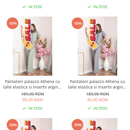
IN STOC
IN STOC
-50%
-50%
Pantaloni palazzo Athena cu
Pantaloni palazzo Athena cu
talie elastica si insertii argintii
talie elastica si insertii argintii
- Kaki
- Gri
189,00 RON
189,00 RON
95,00 RON
95,00 RON
IN STOC
IN STOC
-50%
-50%