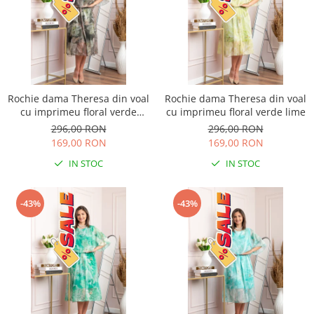
Rochie dama Theresa din voal
Rochie dama Theresa din voal
cu imprimeu floral verde
cu imprimeu floral verde lime
salvie
296,00 RON
296,00 RON
169,00 RON
169,00 RON
IN STOC
IN STOC
-43%
-43%