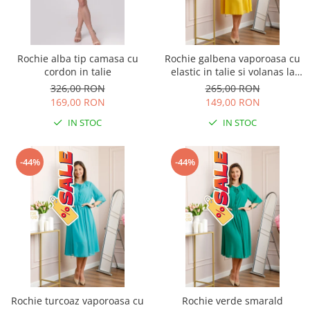
Rochie alba tip camasa cu
Rochie galbena vaporoasa cu
cordon in talie
elastic in talie si volanas la
decolteu Allegra
326,00 RON
265,00 RON
169,00 RON
149,00 RON
IN STOC
IN STOC
-44%
-44%
Rochie turcoaz vaporoasa cu
Rochie verde smarald