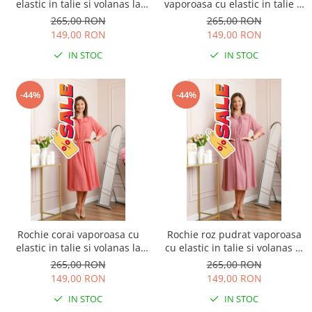
elastic in talie si volanas la
vaporoasa cu elastic in talie si
decolteu Allegra
volanas la decolteu Allegra
265,00 RON
265,00 RON
149,00 RON
149,00 RON
IN STOC
IN STOC
-44%
-44%
Rochie corai vaporoasa cu
Rochie roz pudrat vaporoasa
elastic in talie si volanas la
cu elastic in talie si volanas la
decolteu Allegra
decolteu Allegra
265,00 RON
265,00 RON
149,00 RON
149,00 RON
IN STOC
IN STOC