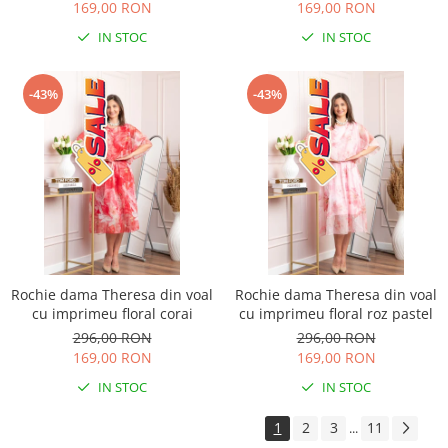
169,00 RON
169,00 RON
IN STOC
IN STOC
-43%
-43%
Rochie dama Theresa din voal
Rochie dama Theresa din voal
cu imprimeu floral corai
cu imprimeu floral roz pastel
296,00 RON
296,00 RON
169,00 RON
169,00 RON
IN STOC
IN STOC
1
2
3
11
...