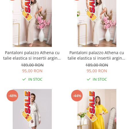
Pantaloni palazzo Athena cu
Pantaloni palazzo Athena cu
talie elastica si insertii argintii
talie elastica si insertii argintii
- Bej
- Ecru
189,00 RON
189,00 RON
95,00 RON
95,00 RON
IN STOC
IN STOC
-48%
-44%