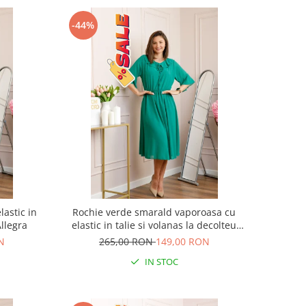
-44%
lastic in
Rochie verde smarald vaporoasa cu
Allegra
elastic in talie si volanas la decolteu
Allegra
N
265,00 RON
149,00 RON
IN STOC