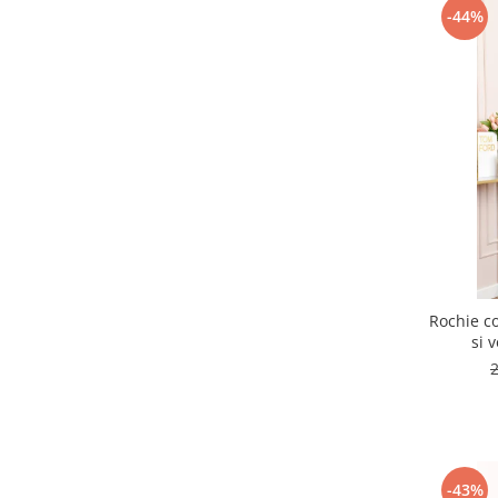
-44%
Rochie co
si 
-43%