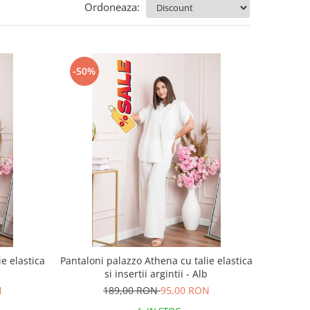
Ordoneaza:
-50%
e elastica
Pantaloni palazzo Athena cu talie elastica
a
si insertii argintii - Alb
N
189,00 RON
95,00 RON