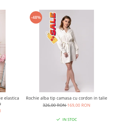
-48%
e elastica
Rochie alba tip camasa cu cordon in talie
u
326,00 RON
169,00 RON
N
IN STOC