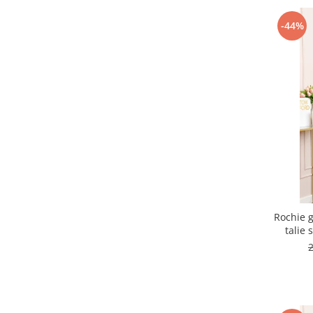
-44%
Rochie g
talie 