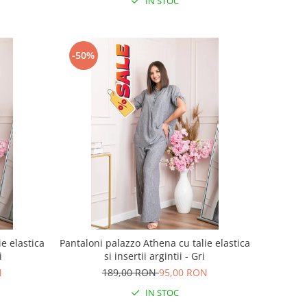
IN STOC
-50%
e elastica
Pantaloni palazzo Athena cu talie elastica
i
si insertii argintii - Gri
N
189,00 RON
95,00 RON
IN STOC