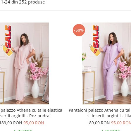
1-
24
din
252
produse
-50%
 palazzo Athena cu talie elastica
Pantaloni palazzo Athena cu tali
nsertii argintii - Roz pudrat
si insertii argintii - Lil
189,00 RON
95,00 RON
189,00 RON
95,00 RO