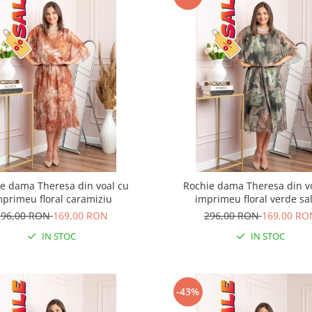
e dama Theresa din voal cu
Rochie dama Theresa din v
mprimeu floral caramiziu
imprimeu floral verde sal
296,00 RON
169,00 RON
296,00 RON
169,00 RO
IN STOC
IN STOC
-43%