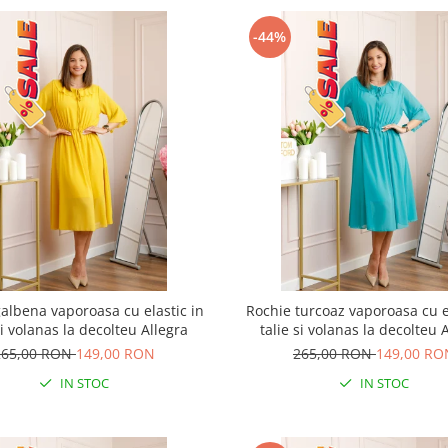
-44%
albena vaporoasa cu elastic in
Rochie turcoaz vaporoasa cu e
si volanas la decolteu Allegra
talie si volanas la decolteu 
265,00 RON
149,00 RON
265,00 RON
149,00 RO
IN STOC
IN STOC