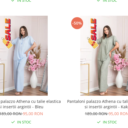
IN STOC
IN STOC
-50%
 palazzo Athena cu talie elastica
Pantaloni palazzo Athena cu tali
si insertii argintii - Bleu
si insertii argintii - Kak
189,00 RON
95,00 RON
189,00 RON
95,00 RO
IN STOC
IN STOC