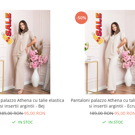
-50%
 palazzo Athena cu talie elastica
Pantaloni palazzo Athena cu tali
si insertii argintii - Bej
si insertii argintii - Ecr
189,00 RON
95,00 RON
189,00 RON
95,00 RO
IN STOC
IN STOC