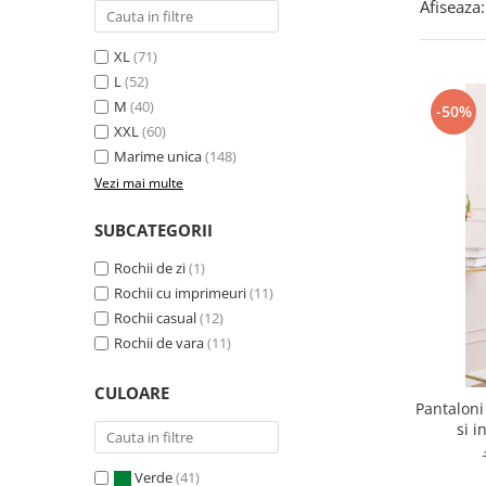
Afiseaza:
XL
(71)
L
(52)
M
(40)
-50%
XXL
(60)
Marime unica
(148)
Vezi mai multe
SUBCATEGORII
Rochii de zi
(1)
Rochii cu imprimeuri
(11)
Rochii casual
(12)
Rochii de vara
(11)
CULOARE
Pantaloni
si i
Verde
(41)