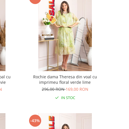
oal cu
Rochie dama Theresa din voal cu
vie
imprimeu floral verde lime
N
296,00 RON
169,00 RON
IN STOC
-43%