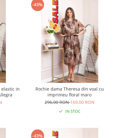
-43%
elastic in
Rochie dama Theresa din voal cu
Allegra
imprimeu floral maro
N
296,00 RON
169,00 RON
IN STOC
-43%