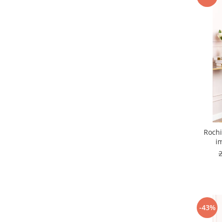
Rochi
i
-43%