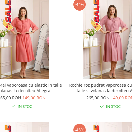
-44%
rai vaporoasa cu elastic in talie
Rochie roz pudrat vaporoasa cu 
volanas la decolteu Allegra
talie si volanas la decolteu 
265,00 RON
149,00 RON
265,00 RON
149,00 RO
IN STOC
IN STOC
-43%