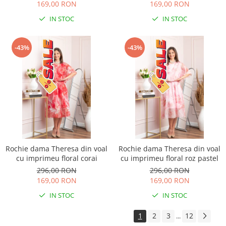
169,00 RON
169,00 RON
IN STOC
IN STOC
-43%
-43%
Rochie dama Theresa din voal
Rochie dama Theresa din voal
cu imprimeu floral corai
cu imprimeu floral roz pastel
296,00 RON
296,00 RON
169,00 RON
169,00 RON
IN STOC
IN STOC
1
2
3
12
...