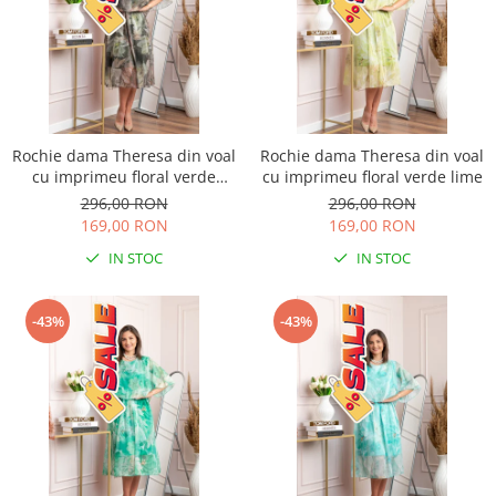
Rochie dama Theresa din voal
Rochie dama Theresa din voal
cu imprimeu floral verde
cu imprimeu floral verde lime
salvie
296,00 RON
296,00 RON
169,00 RON
169,00 RON
IN STOC
IN STOC
-43%
-43%