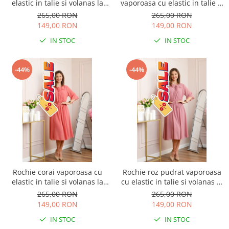
elastic in talie si volanas la
vaporoasa cu elastic in talie si
decolteu Allegra
volanas la decolteu Allegra
265,00 RON
265,00 RON
149,00 RON
149,00 RON
IN STOC
IN STOC
-44%
-44%
Rochie corai vaporoasa cu
Rochie roz pudrat vaporoasa
elastic in talie si volanas la
cu elastic in talie si volanas la
decolteu Allegra
decolteu Allegra
265,00 RON
265,00 RON
149,00 RON
149,00 RON
IN STOC
IN STOC