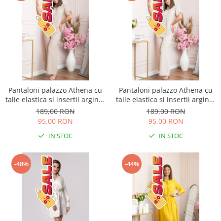
Pantaloni palazzo Athena cu
Pantaloni palazzo Athena cu
talie elastica si insertii argintii
talie elastica si insertii argintii
- Bej
- Ecru
189,00 RON
189,00 RON
95,00 RON
95,00 RON
IN STOC
IN STOC
-48%
-44%