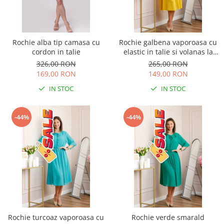
Rochie alba tip camasa cu
Rochie galbena vaporoasa cu
cordon in talie
elastic in talie si volanas la
decolteu Allegra
326,00 RON
265,00 RON
169,00 RON
149,00 RON
IN STOC
IN STOC
-44%
-44%
Rochie turcoaz vaporoasa cu
Rochie verde smarald