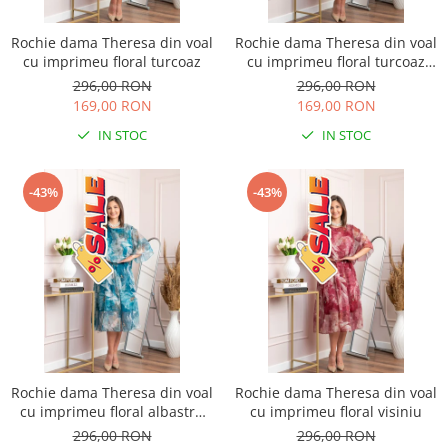
Rochie dama Theresa din voal
Rochie dama Theresa din voal
cu imprimeu floral turcoaz
cu imprimeu floral turcoaz
aqua
296,00 RON
296,00 RON
169,00 RON
169,00 RON
IN STOC
IN STOC
-43%
-43%
Rochie dama Theresa din voal
Rochie dama Theresa din voal
cu imprimeu floral albastru
cu imprimeu floral visiniu
petrol
296,00 RON
296,00 RON