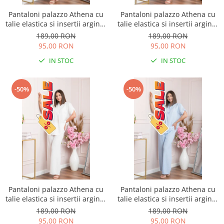
Pantaloni palazzo Athena cu
Pantaloni palazzo Athena cu
talie elastica si insertii argintii
talie elastica si insertii argintii
- Roz pudrat
- Lila
189,00 RON
189,00 RON
95,00 RON
95,00 RON
IN STOC
IN STOC
-50%
-50%
Pantaloni palazzo Athena cu
Pantaloni palazzo Athena cu
talie elastica si insertii argintii
talie elastica si insertii argintii
- Alb
- Bleu
189,00 RON
189,00 RON
95,00 RON
95,00 RON