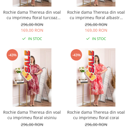
Rochie dama Theresa din voal
Rochie dama Theresa din voal
cu imprimeu floral turcoaz
cu imprimeu floral albastru
aqua
petrol
296,00 RON
296,00 RON
169,00 RON
169,00 RON
IN STOC
IN STOC
-43%
-43%
Rochie dama Theresa din voal
Rochie dama Theresa din voal
cu imprimeu floral visiniu
cu imprimeu floral corai
296,00 RON
296,00 RON