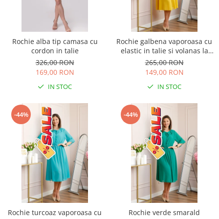
Rochie alba tip camasa cu
Rochie galbena vaporoasa cu
cordon in talie
elastic in talie si volanas la
decolteu Allegra
326,00 RON
265,00 RON
169,00 RON
149,00 RON
IN STOC
IN STOC
-44%
-44%
Rochie turcoaz vaporoasa cu
Rochie verde smarald