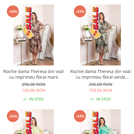
-43%
-43%
Rochie dama Theresa din voal
Rochie dama Theresa din voal
cu imprimeu floral maro
cu imprimeu floral verde
salvie
296,00 RON
296,00 RON
169,00 RON
169,00 RON
IN STOC
IN STOC
-43%
-43%