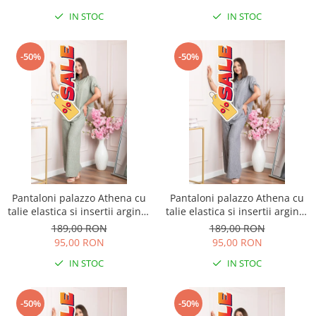
IN STOC
IN STOC
-50%
-50%
Pantaloni palazzo Athena cu
Pantaloni palazzo Athena cu
talie elastica si insertii argintii
talie elastica si insertii argintii
- Kaki
- Gri
189,00 RON
189,00 RON
95,00 RON
95,00 RON
IN STOC
IN STOC
-50%
-50%