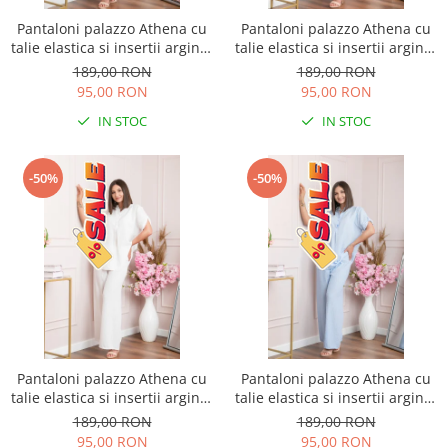
Pantaloni palazzo Athena cu
Pantaloni palazzo Athena cu
talie elastica si insertii argintii
talie elastica si insertii argintii
- Roz pudrat
- Lila
189,00 RON
189,00 RON
95,00 RON
95,00 RON
IN STOC
IN STOC
-50%
-50%
Pantaloni palazzo Athena cu
Pantaloni palazzo Athena cu
talie elastica si insertii argintii
talie elastica si insertii argintii
- Alb
- Bleu
189,00 RON
189,00 RON
95,00 RON
95,00 RON