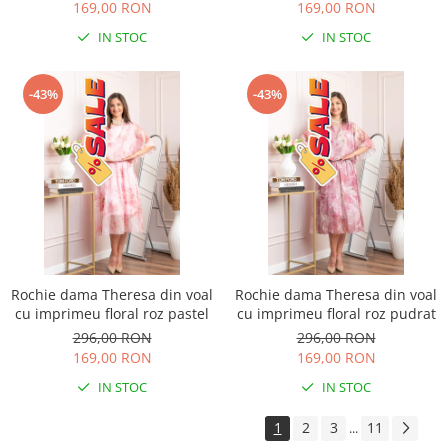
169,00 RON
169,00 RON
IN STOC
IN STOC
-43%
-43%
Rochie dama Theresa din voal
Rochie dama Theresa din voal
cu imprimeu floral roz pastel
cu imprimeu floral roz pudrat
296,00 RON
296,00 RON
169,00 RON
169,00 RON
IN STOC
IN STOC
1
2
3
11
...