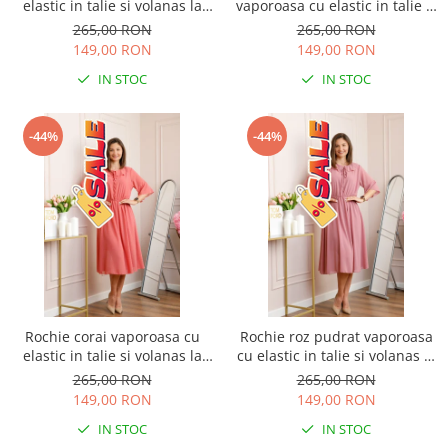
elastic in talie si volanas la
vaporoasa cu elastic in talie si
decolteu Allegra
volanas la decolteu Allegra
265,00 RON
265,00 RON
149,00 RON
149,00 RON
IN STOC
IN STOC
-44%
-44%
Rochie corai vaporoasa cu
Rochie roz pudrat vaporoasa
elastic in talie si volanas la
cu elastic in talie si volanas la
decolteu Allegra
decolteu Allegra
265,00 RON
265,00 RON
149,00 RON
149,00 RON
IN STOC
IN STOC