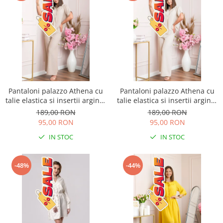
Pantaloni palazzo Athena cu
Pantaloni palazzo Athena cu
talie elastica si insertii argintii
talie elastica si insertii argintii
- Bej
- Ecru
189,00 RON
189,00 RON
95,00 RON
95,00 RON
IN STOC
IN STOC
-48%
-44%