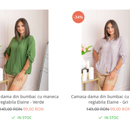
-34%
 dama din bumbac cu maneca
Camasa dama din bumbac cu
reglabila Elaine - Verde
reglabila Elaine - Gri
149,00 RON
99,00 RON
149,00 RON
99,00 RO
IN STOC
IN STOC