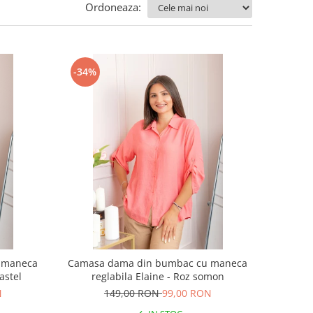
Ordoneaza:
-34%
 maneca
Camasa dama din bumbac cu maneca
astel
reglabila Elaine - Roz somon
N
149,00 RON
99,00 RON