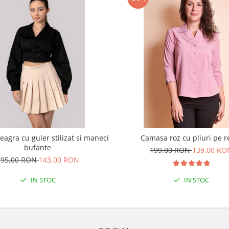
agra cu guler stilizat si maneci
Camasa roz cu pliuri pe r
bufante
199,00 RON
139,00 RO
195,00 RON
143,00 RON
IN STOC
IN STOC