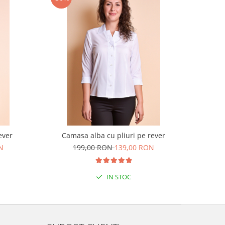
ever
Camasa alba cu pliuri pe rever
N
199,00 RON
139,00 RON
IN STOC