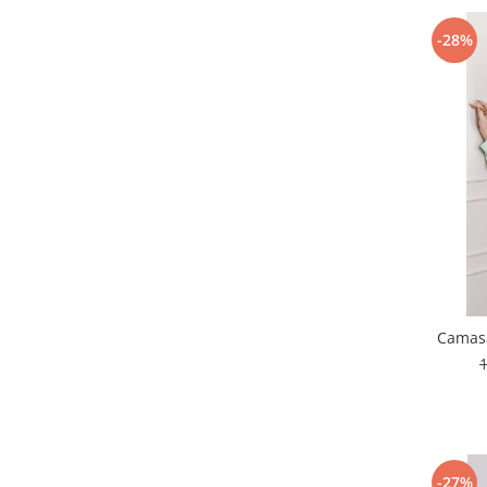
-28%
Camasa
-27%