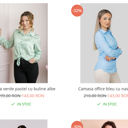
-32%
 verde pastel cu buline albe
Camasa office bleu cu nas
199,00 RON
143,00 RON
210,00 RON
143,00 RO
IN STOC
IN STOC
-30%