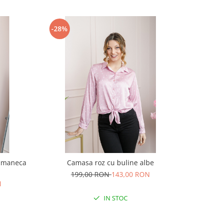
-28%
 maneca
Camasa roz cu buline albe
199,00 RON
143,00 RON
N
IN STOC