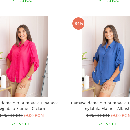
IN STOC
IN STOC
-34%
 dama din bumbac cu maneca
Camasa dama din bumbac cu
eglabila Elaine - Ciclam
reglabila Elaine - Albas
149,00 RON
99,00 RON
149,00 RON
99,00 RO
IN STOC
IN STOC