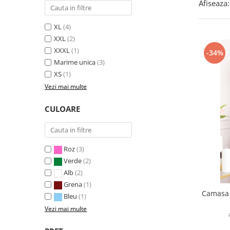
Afiseaza:
XL
(4)
XXL
(2)
XXXL
(1)
-34%
Marime unica
(3)
XS
(1)
Vezi mai multe
CULOARE
Roz
(3)
Verde
(2)
Alb
(2)
Grena
(1)
Camasa
Bleu
(1)
Vezi mai multe