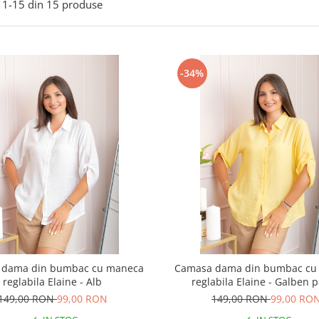
1-
15
din
15
produse
-34%
 dama din bumbac cu maneca
Camasa dama din bumbac cu
reglabila Elaine - Alb
reglabila Elaine - Galben p
149,00 RON
99,00 RON
149,00 RON
99,00 RO