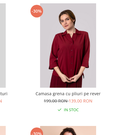
-30%
turi
Camasa grena cu pliuri pe rever
N
199,00 RON
139,00 RON
IN STOC
-30%