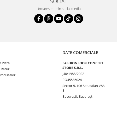
SOCIAL
Urmareste-ne in social media
DATE COMERCIALE
 Plata
FASHIONLOOK CONCEPT
STORE S.R.L.
e Retur
J40/1988/2022
Produselor
RO45586024
Sector 5, 106 Sebastian V88.
8
Bucureşti, Bucureşti