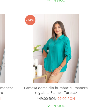
IN STOC
-34%
 maneca
Camasa dama din bumbac cu maneca
tru
reglabila Elaine - Turcoaz
N
149,00 RON
99,00 RON
IN STOC