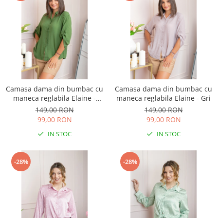
Camasa dama din bumbac cu
Camasa dama din bumbac cu
maneca reglabila Elaine -
maneca reglabila Elaine - Gri
Verde
149,00 RON
149,00 RON
99,00 RON
99,00 RON
IN STOC
IN STOC
-28%
-28%