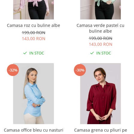
Camasa roz cu buline albe
Camasa verde pastel cu
buline albe
199,00 RON
199,00 RON
143,00 RON
143,00 RON
IN STOC
IN STOC
-32%
-30%
Camasa office bleu cu nasturi
Camasa grena cu pliuri pe