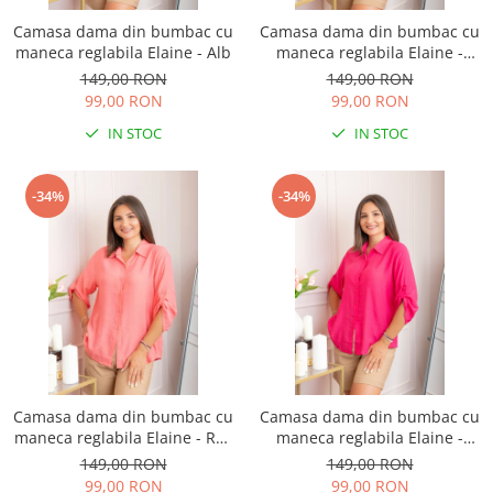
Camasa dama din bumbac cu
Camasa dama din bumbac cu
maneca reglabila Elaine - Alb
maneca reglabila Elaine -
Galben pastel
149,00 RON
149,00 RON
99,00 RON
99,00 RON
IN STOC
IN STOC
-34%
-34%
Camasa dama din bumbac cu
Camasa dama din bumbac cu
maneca reglabila Elaine - Roz
maneca reglabila Elaine -
somon
Ciclam
149,00 RON
149,00 RON
99,00 RON
99,00 RON