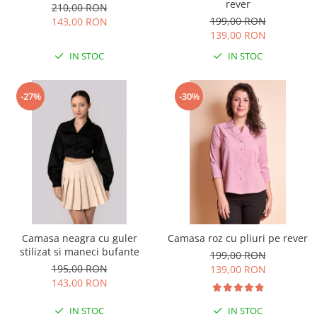
rever
210,00 RON
199,00 RON
143,00 RON
139,00 RON
IN STOC
IN STOC
-27%
-30%
Camasa neagra cu guler
Camasa roz cu pliuri pe rever
stilizat si maneci bufante
199,00 RON
195,00 RON
139,00 RON
143,00 RON
IN STOC
IN STOC