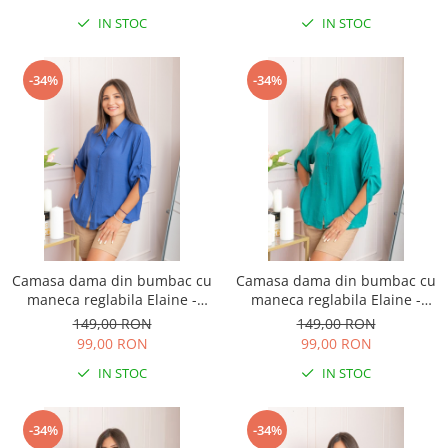
IN STOC
IN STOC
-34%
-34%
Camasa dama din bumbac cu
Camasa dama din bumbac cu
maneca reglabila Elaine -
maneca reglabila Elaine -
Albastru
Turcoaz
149,00 RON
149,00 RON
99,00 RON
99,00 RON
IN STOC
IN STOC
-34%
-34%