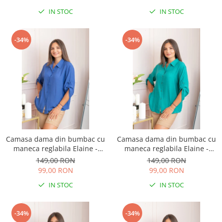
IN STOC
IN STOC
-34%
-34%
Camasa dama din bumbac cu
Camasa dama din bumbac cu
maneca reglabila Elaine -
maneca reglabila Elaine -
Albastru
Turcoaz
149,00 RON
149,00 RON
99,00 RON
99,00 RON
IN STOC
IN STOC
-34%
-34%