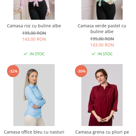
Camasa roz cu buline albe
Camasa verde pastel cu
buline albe
199,00 RON
199,00 RON
143,00 RON
143,00 RON
IN STOC
IN STOC
-32%
-30%
Camasa office bleu cu nasturi
Camasa grena cu pliuri pe