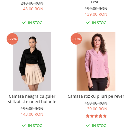
rever
210,00 RON
199,00 RON
143,00 RON
139,00 RON
IN STOC
IN STOC
-27%
-30%
Camasa neagra cu guler
Camasa roz cu pliuri pe rever
stilizat si maneci bufante
199,00 RON
195,00 RON
139,00 RON
143,00 RON
IN STOC
IN STOC