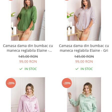
Camasa dama din bumbac cu
Camasa dama din bumbac cu
maneca reglabila Elaine -
maneca reglabila Elaine - Gri
Verde
149,00 RON
149,00 RON
99,00 RON
99,00 RON
IN STOC
IN STOC
-28%
-28%