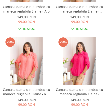
Camasa dama din bumbac cu
Camasa dama din bumbac cu
maneca reglabila Elaine - Alb
maneca reglabila Elaine -
Galben pastel
149,00 RON
149,00 RON
99,00 RON
99,00 RON
IN STOC
IN STOC
-34%
-34%
Camasa dama din bumbac cu
Camasa dama din bumbac cu
maneca reglabila Elaine - Roz
maneca reglabila Elaine -
somon
Ciclam
149,00 RON
149,00 RON
99,00 RON
99,00 RON