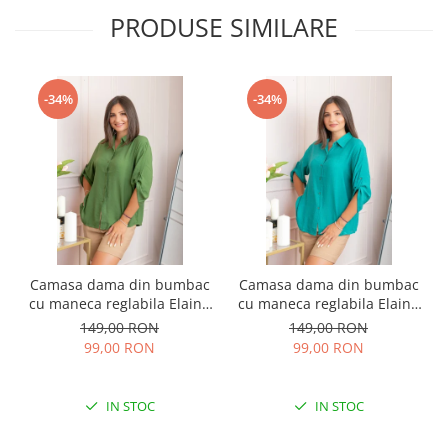
PRODUSE SIMILARE
-34%
-34%
Camasa dama din bumbac
Camasa dama din bumbac
cu maneca reglabila Elaine
cu maneca reglabila Elaine
- Verde
- Turcoaz
149,00 RON
149,00 RON
99,00 RON
99,00 RON
IN STOC
IN STOC