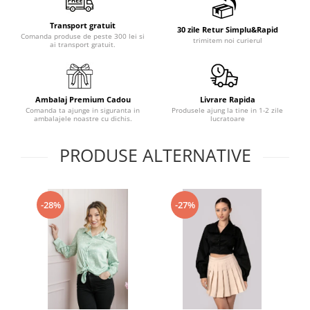
Transport gratuit
30 zile Retur Simplu&Rapid
Comanda produse de peste 300 lei si
trimitem noi curierul
ai transport gratuit.
Ambalaj Premium Cadou
Livrare Rapida
Comanda ta ajunge in siguranta in
Produsele ajung la tine in 1-2 zile
ambalajele noastre cu dichis.
lucratoare
PRODUSE ALTERNATIVE
-28%
-27%