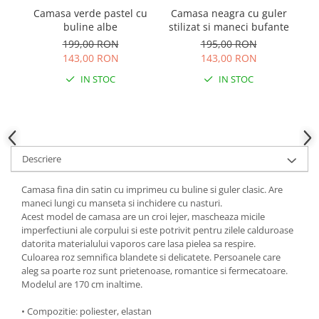
Camasa verde pastel cu
Camasa neagra cu guler
buline albe
stilizat si maneci bufante
reg
199,00 RON
195,00 RON
143,00 RON
143,00 RON
IN STOC
IN STOC
Descriere
Camasa fina din satin cu imprimeu cu buline si guler clasic. Are
maneci lungi cu manseta si inchidere cu nasturi.
Acest model de camasa are un croi lejer, mascheaza micile
imperfectiuni ale corpului si este potrivit pentru zilele calduroase
datorita materialului vaporos care lasa pielea sa respire.
Culoarea roz semnifica blandete si delicatete. Persoanele care
aleg sa poarte roz sunt prietenoase, romantice si fermecatoare.
Modelul are 170 cm inaltime.
• Compozitie: poliester, elastan