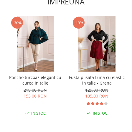
IMPREUNA
-30%
-19%
Poncho turcoaz elegant cu
Fusta plisata Luna cu elastic
curea in talie
in talie - Grena
219,00 RON
129,00 RON
153,00 RON
105,00 RON
IN STOC
IN STOC