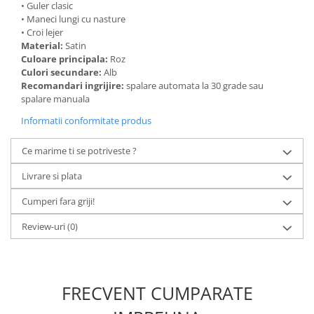
• Guler clasic
• Maneci lungi cu nasture
• Croi lejer
Material:
Satin
Culoare principala:
Roz
Culori secundare:
Alb
Recomandari ingrijire:
spalare automata la 30 grade sau
spalare manuala
Informatii conformitate produs
Ce marime ti se potriveste ?
Livrare si plata
Cumperi fara griji!
Review-uri
(0)
FRECVENT CUMPARATE