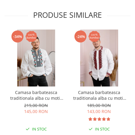
PRODUSE SIMILARE
-34%
-24%
Camasa barbateasca
Camasa barbateasca
traditionala alba cu motiv
traditionala alba cu motiv
floral rosu Denis
geometric rosu Petru 07
219,00 RON
189,00 RON
145,00 RON
143,00 RON
IN STOC
IN STOC