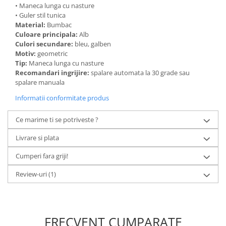
• Maneca lunga cu nasture
• Guler stil tunica
Material:
Bumbac
Culoare principala:
Alb
Culori secundare:
bleu, galben
Motiv:
geometric
Tip:
Maneca lunga cu nasture
Recomandari ingrijire:
spalare automata la 30 grade sau
spalare manuala
Informatii conformitate produs
Ce marime ti se potriveste ?
Livrare si plata
Cumperi fara griji!
Review-uri
(1)
FRECVENT CUMPARATE