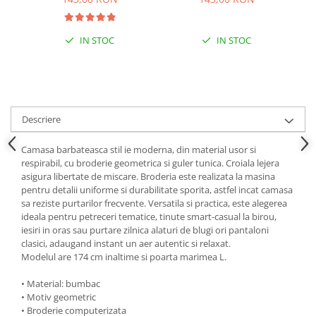
IN STOC
IN STOC
Descriere
Camasa barbateasca stil ie moderna, din material usor si
respirabil, cu broderie geometrica si guler tunica. Croiala lejera
asigura libertate de miscare. Broderia este realizata la masina
pentru detalii uniforme si durabilitate sporita, astfel incat camasa
sa reziste purtarilor frecvente. Versatila si practica, este alegerea
ideala pentru petreceri tematice, tinute smart-casual la birou,
iesiri in oras sau purtare zilnica alaturi de blugi ori pantaloni
clasici, adaugand instant un aer autentic si relaxat.
Modelul are 174 cm inaltime si poarta marimea L.
• Material: bumbac
• Motiv geometric
• Broderie computerizata