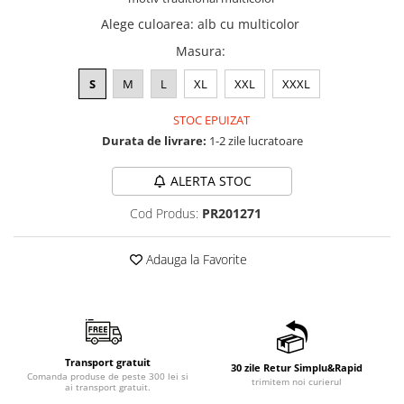
Alege culoarea
:
alb cu multicolor
Masura
:
S
M
L
XL
XXL
XXXL
STOC EPUIZAT
Durata de livrare:
1-2 zile lucratoare
ALERTA STOC
Cod Produs:
PR201271
Adauga la Favorite
Transport gratuit
30 zile Retur Simplu&Rapid
Comanda produse de peste 300 lei si
trimitem noi curierul
ai transport gratuit.