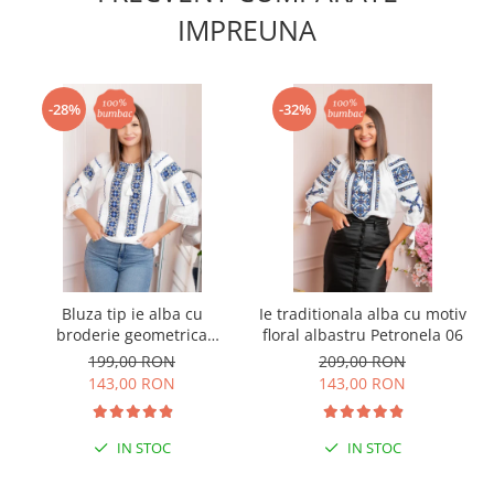
IMPREUNA
-28%
-32%
Bluza tip ie alba cu
Ie traditionala alba cu motiv
broderie geometrica
floral albastru Petronela 06
albastra Irene
199,00 RON
209,00 RON
143,00 RON
143,00 RON
IN STOC
IN STOC