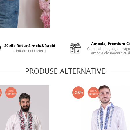
Ambalaj Premium C
30 zile Retur Simplu&Rapid
Comanda ta ajunge in sigu
trimitem noi curierul
ambalajele noastre cu d
PRODUSE ALTERNATIVE
%
-25%