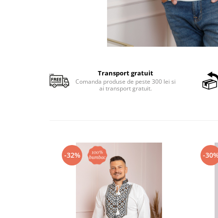
Transport gratuit
Comanda produse de peste 300 lei si
ai transport gratuit.
-32%
-30