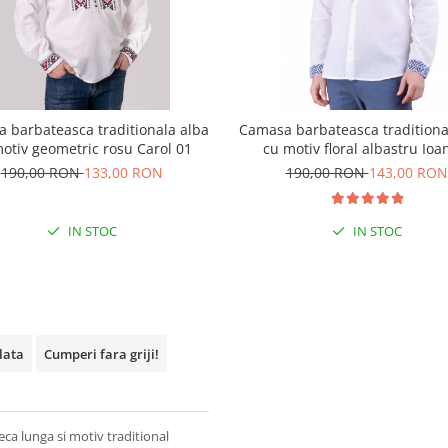
 barbateasca traditionala alba
Camasa barbateasca traditiona
otiv geometric rosu Carol 01
cu motiv floral albastru Ioa
190,00 RON
133,00 RON
190,00 RON
143,00 RON
IN STOC
IN STOC
plata
Cumperi fara griji!
a lunga si motiv traditional