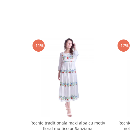
-11%
-17%
Rochie traditionala maxi alba cu motiv
Rochi
floral multicolor Sanziana
mot