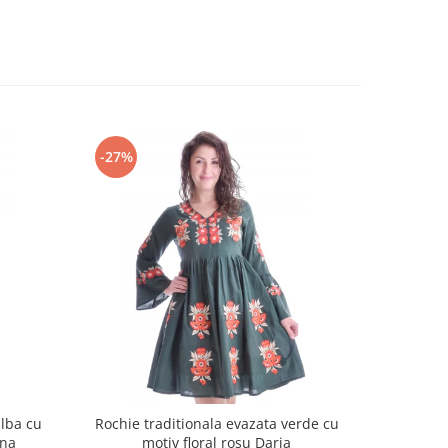
-27%
-18%
alba cu
Rochie traditionala evazata verde cu
Rochie t
ina
motiv floral rosu Daria