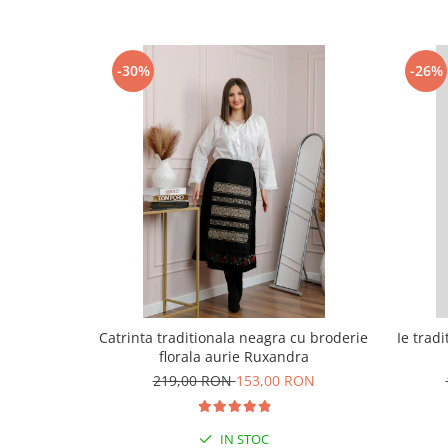
-30%
-26%
Catrinta traditionala neagra cu broderie
Ie trad
florala aurie Ruxandra
219,00 RON
153,00 RON
IN STOC