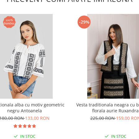
-29%
itionala alba cu motiv geometric
Vesta traditionala neagra cu 
negru Antoanela
florala aurie Ruxandra
180,00 RON
133,00 RON
225,00 RON
159,00 RO
IN STOC
IN STOC