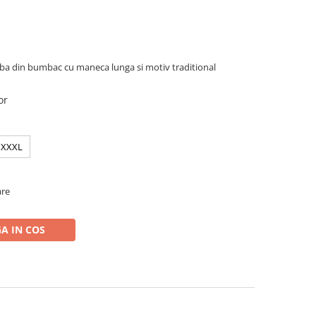
ba din bumbac cu maneca lunga si motiv traditional
or
XXXL
are
A IN COS