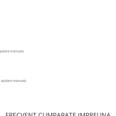
 spalare manuala
u spalare manuala
FRECVENT CUMPARATE IMPREUNA