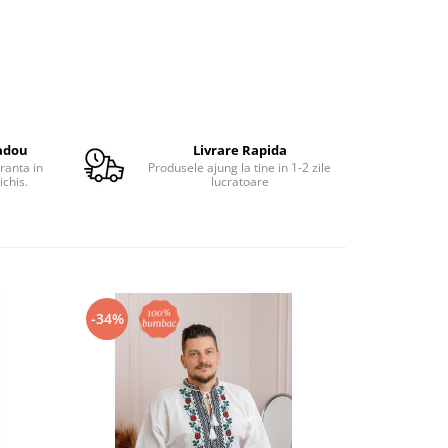
adou
Livrare Rapida
ranta in
Produsele ajung la tine in 1-2 zile
ichis.
lucratoare
-34%
-34%