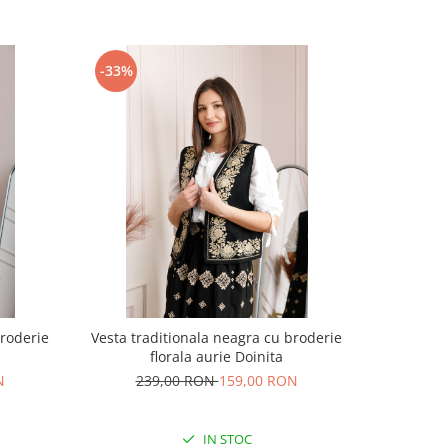
-33%
-19%
broderie
Vesta traditionala neagra cu broderie
Brau trad
florala aurie Doinita
N
239,00 RON
159,00 RON
7
IN STOC