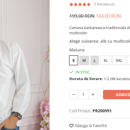
5 Review-uri
199,00 RON
143,00 RON
Camasa barbateasca traditionala al
multicolor
Alege culoarea
:
alb cu multicol
Masura
:
S
M
L
XL
XXL
IN STOC
Durata de livrare:
1-2 zile lucrato
ADAUG
Cod Produs:
PR200991
Adauga la Favorite