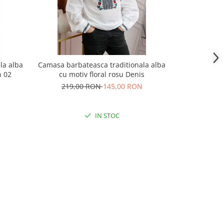
la alba
Camasa barbateasca traditionala alba
Camasa barba
n 02
cu motiv floral rosu Denis
cu motiv geo
219,00 RON
145,00 RON
219,
IN STOC