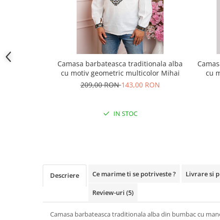
Camasa barbateasca traditionala alba
Camasa
cu motiv geometric multicolor Mihai
cu m
209,00 RON
143,00 RON
IN STOC
Ce marime ti se potriveste ?
Livrare si 
Descriere
Review-uri
(5)
Camasa barbateasca traditionala alba din bumbac cu manec