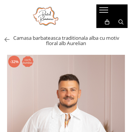
Pijamale
Imbracaminte copii
Pijamale Dama
Imbracaminte Fetite
Camasa barbateasca traditionala alba cu motiv
Pijamale Dama Marimi Mari
Imbracaminte Baieti
floral alb Aurelian
Halate
Pijamale Baieti
-32%
Pijamale Fetite