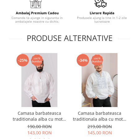
Ambalaj Premium Cadou
Livrare Rapida
Comanda ta ajunge in siguranta in
Produsele ajung la tine in 1-2 zile
ambalajele noastre cu dichis.
lucratoare
PRODUSE ALTERNATIVE
-25%
-34%
Camasa barbateasca
Camasa barbateasca
traditionala alba cu motiv
traditionala alba cu motiv
geometric alb Iacob 01
geometric argintiu Silviu
190,00 RON
219,00 RON
01
143,00 RON
145,00 RON