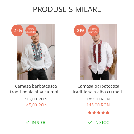
PRODUSE SIMILARE
-34%
-24%
Camasa barbateasca
Camasa barbateasca
traditionala alba cu motiv
traditionala alba cu motiv
floral rosu Denis
geometric rosu Petru 07
219,00 RON
189,00 RON
145,00 RON
143,00 RON
IN STOC
IN STOC