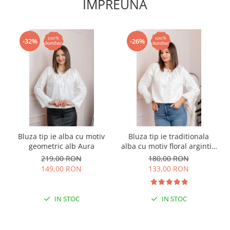
IMPREUNA
-32%
-26%
Bluza tip ie alba cu motiv
Bluza tip ie traditionala
geometric alb Aura
alba cu motiv floral argintiu
Angelica 02
219,00 RON
180,00 RON
149,00 RON
133,00 RON
IN STOC
IN STOC