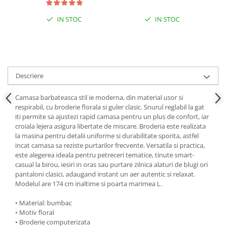
IN STOC
IN STOC
Descriere
Camasa barbateasca stil ie moderna, din material usor si
respirabil, cu broderie florala si guler clasic. Snurul reglabil la gat
iti permite sa ajustezi rapid camasa pentru un plus de confort, iar
croiala lejera asigura libertate de miscare. Broderia este realizata
la masina pentru detalii uniforme si durabilitate sporita, astfel
incat camasa sa reziste purtarilor frecvente. Versatila si practica,
este alegerea ideala pentru petreceri tematice, tinute smart-
casual la birou, iesiri in oras sau purtare zilnica alaturi de blugi ori
pantaloni clasici, adaugand instant un aer autentic si relaxat.
Modelul are 174 cm inaltime si poarta marimea L.
• Material: bumbac
• Motiv floral
• Broderie computerizata