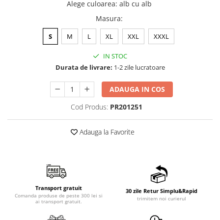
Alege culoarea
:
alb cu alb
Masura
:
S
M
L
XL
XXL
XXXL
IN STOC
Durata de livrare:
1-2 zile lucratoare
ADAUGA IN COS
Cod Produs:
PR201251
Adauga la Favorite
Transport gratuit
30 zile Retur Simplu&Rapid
Comanda produse de peste 300 lei si
trimitem noi curierul
ai transport gratuit.