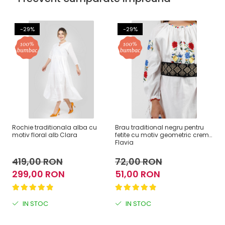
-29%
-29%
Rochie traditionala alba cu
Brau traditional negru pentru
Fu
motiv floral alb Clara
fetite cu motiv geometric crem
br
Flavia
419,00 RON
72,00 RON
2
299,00 RON
51,00 RON
1
IN STOC
IN STOC