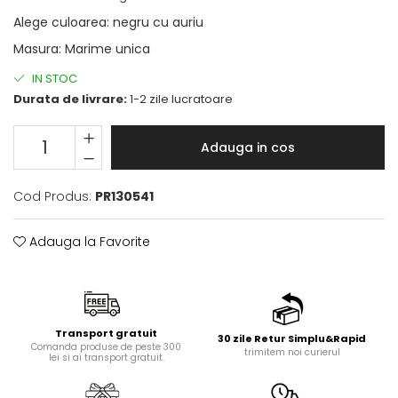
Alege culoarea
:
negru cu auriu
Masura
:
Marime unica
IN STOC
Durata de livrare:
1-2 zile lucratoare
Adauga in cos
Cod Produs:
PR130541
Adauga la Favorite
Transport gratuit
30 zile Retur Simplu&Rapid
Comanda produse de peste 300
trimitem noi curierul
lei si ai transport gratuit.