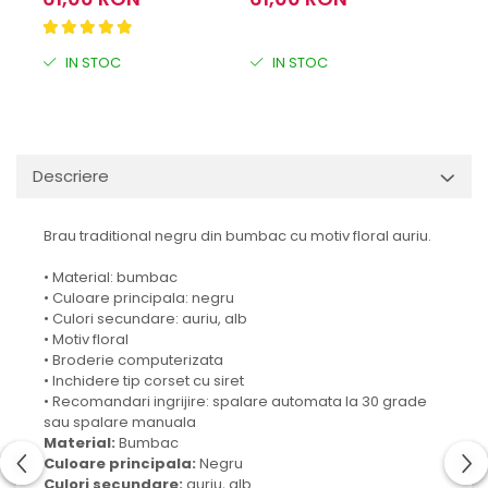
IN STOC
IN STOC
I
Descriere
Brau traditional negru din bumbac cu motiv floral auriu.
• Material: bumbac
• Culoare principala: negru
• Culori secundare: auriu, alb
• Motiv floral
• Broderie computerizata
• Inchidere tip corset cu siret
• Recomandari ingrijire: spalare automata la 30 grade
sau spalare manuala
Material:
Bumbac
Culoare principala:
Negru
Culori secundare:
auriu, alb