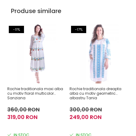
Produse similare
-11%
-17%
Rochie traditionala maxi alba
Rochie traditionala dreapta
Ro
cu motiv floral multicolor
alba cu motiv geometric
al
Sanziana
albastru Tania
D
360,00 RON
300,00 RON
3
319,00 RON
249,00 RON
2
IN STOC
IN STOC