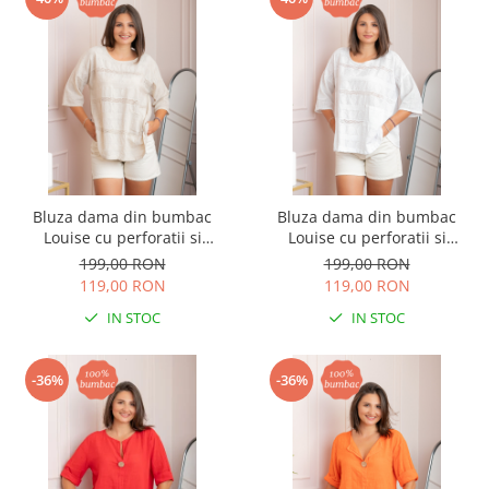
Bluza dama din bumbac
Bluza dama din bumbac
Louise cu perforatii si
Louise cu perforatii si
buzunar - Ecru
buzunar - Alb
199,00 RON
199,00 RON
119,00 RON
119,00 RON
IN STOC
IN STOC
-36%
-36%