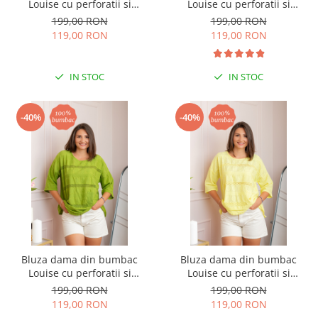
Louise cu perforatii si
Louise cu perforatii si
buzunar - Turcoaz
buzunar - Verde
199,00 RON
199,00 RON
119,00 RON
119,00 RON
IN STOC
IN STOC
-40%
-40%
Bluza dama din bumbac
Bluza dama din bumbac
Louise cu perforatii si
Louise cu perforatii si
buzunar - Verde lime
buzunar - Galben
199,00 RON
199,00 RON
119,00 RON
119,00 RON