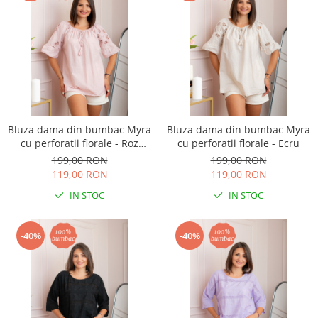
Bluza dama din bumbac Myra
Bluza dama din bumbac Myra
cu perforatii florale - Roz
cu perforatii florale - Ecru
pastel
199,00 RON
199,00 RON
119,00 RON
119,00 RON
IN STOC
IN STOC
-40%
-40%