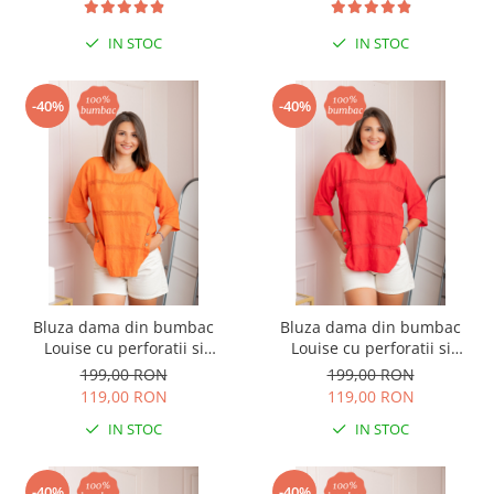
IN STOC
IN STOC
-40%
-40%
Bluza dama din bumbac
Bluza dama din bumbac
Louise cu perforatii si
Louise cu perforatii si
buzunar - Orange
buzunar - Rosu
199,00 RON
199,00 RON
119,00 RON
119,00 RON
IN STOC
IN STOC
-40%
-40%