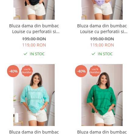
Bluza dama din bumbac
Bluza dama din bumbac
Louise cu perforatii si
Louise cu perforatii si
buzunar - Negru
buzunar - Lila
199,00 RON
199,00 RON
119,00 RON
119,00 RON
IN STOC
IN STOC
-40%
-40%
Bluza dama din bumbac
Bluza dama din bumbac