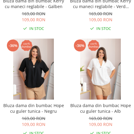
Bluza dama din bumbac Kerry
Bluza dama din bumbac Kerry
cu maneci reglabile - Galben
cu maneci reglabile - Verde
lime
169,00 RON
169,00 RON
109,00 RON
109,00 RON
IN STOC
IN STOC
-36%
-36%
Bluza dama din bumbac Hope
Bluza dama din bumbac Hope
cu guler tunica - Negru
cu guler tunica - Alb
169,00 RON
169,00 RON
109,00 RON
109,00 RON
IN STOC
IN STOC