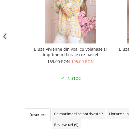
Bluza Vivienne din voal cu volanase si
Bluza
imprimeuri florale roz pastel
169,00 RON
105,00 RON
IN STOC
Ce marime ti se potriveste ?
Livrare si 
Descriere
Review-uri
(9)