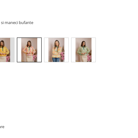
e si maneci bufante
are