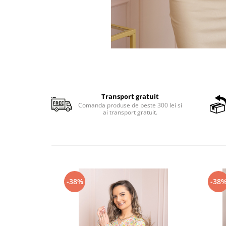
Transport gratuit
Comanda produse de peste 300 lei si
ai transport gratuit.
-38%
-38