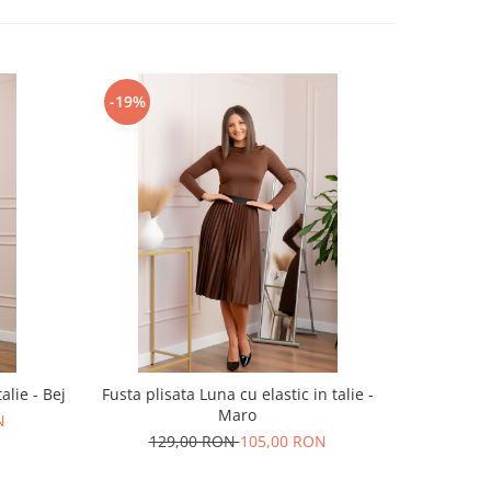
-19%
-32%
alie - Bej
Fusta plisata Luna cu elastic in talie -
Blugi dama 
Maro
N
129,00 RON
105,00 RON
24