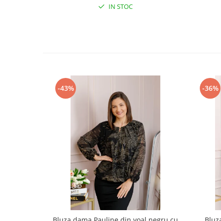
IN STOC
-43%
-36%
Bluza dama Pauline din voal negru cu
Bluz