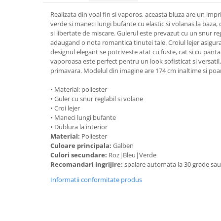
Realizata din voal fin si vaporos, aceasta bluza are un impr
verde si maneci lungi bufante cu elastic si volanas la baza,
si libertate de miscare. Gulerul este prevazut cu un snur reg
adaugand o nota romantica tinutei tale. Croiul lejer asigura 
designul elegant se potriveste atat cu fuste, cat si cu pant
vaporoasa este perfect pentru un look sofisticat si versati
primavara. Modelul din imagine are 174 cm inaltime si po
• Material: poliester
• Guler cu snur reglabil si volane
• Croi lejer
• Maneci lungi bufante
• Dublura la interior
Material:
Poliester
Culoare principala:
Galben
Culori secundare:
Roz|Bleu|Verde
Recomandari ingrijire:
spalare automata la 30 grade sa
Informatii conformitate produs