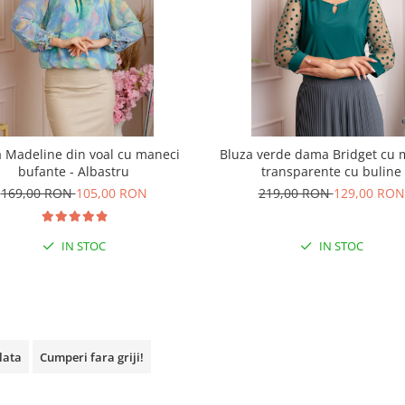
 Madeline din voal cu maneci
Bluza verde dama Bridget cu 
bufante - Albastru
transparente cu buline
169,00 RON
105,00 RON
219,00 RON
129,00 RON
IN STOC
IN STOC
plata
Cumperi fara griji!