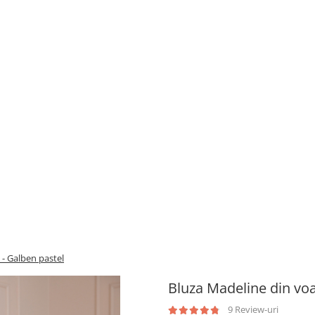
 - Galben pastel
Bluza Madeline din voa
9 Review-uri