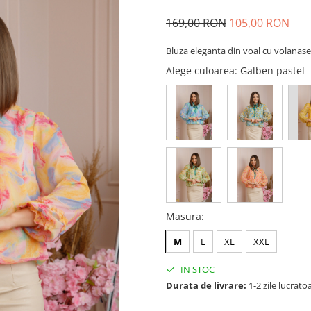
169,00 RON
105,00 RON
Bluza eleganta din voal cu volanas
Alege culoarea
: Galben pastel
Masura
:
M
L
XL
XXL
IN STOC
Durata de livrare:
1-2 zile lucrato