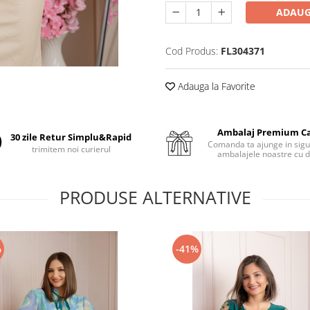
ADAUG
Cod Produs:
FL304371
Adauga la Favorite
Ambalaj Premium C
30 zile Retur Simplu&Rapid
Comanda ta ajunge in sigu
trimitem noi curierul
ambalajele noastre cu d
PRODUSE ALTERNATIVE
%
-41%