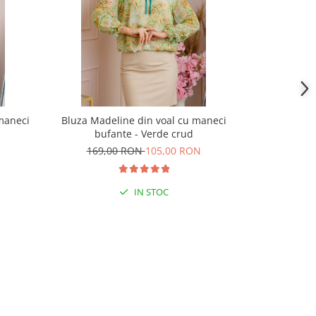
maneci
Bluza Madeline din voal cu maneci
Bluza grena
bufante - Verde crud
trans
169,00 RON
105,00 RON
219,
IN STOC