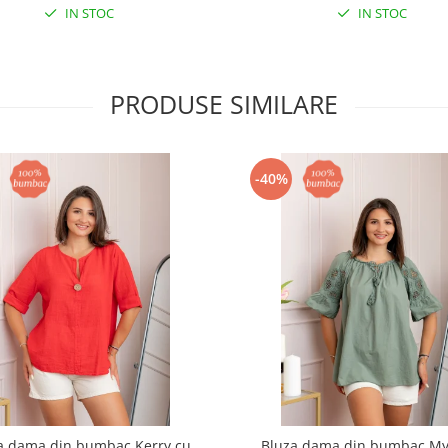
IN STOC
IN STOC
PRODUSE SIMILARE
-40%
a dama din bumbac Kerry cu
Bluza dama din bumbac My