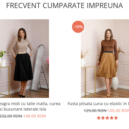
FRECVENT CUMPARATE IMPREUNA
-19%
agra midi cu talie inalta, curea
Fusta plisata Luna cu elastic in t
si buzunare laterale Isla
129,00 RON
105,00 RO
232,00 RON
149,00 RON