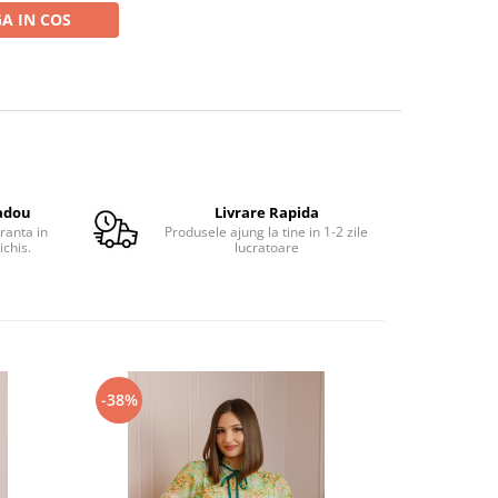
A IN COS
adou
Livrare Rapida
ranta in
Produsele ajung la tine in 1-2 zile
ichis.
lucratoare
-38%
-41%