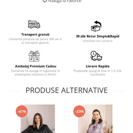
Adauga la Favorite
Transport gratuit
30 zile Retur Simplu&Rapid
Comanda produse de peste 300 lei si
trimitem noi curierul
ai transport gratuit.
Ambalaj Premium Cadou
Livrare Rapida
Comanda ta ajunge in siguranta in
Produsele ajung la tine in 1-2 zile
ambalajele noastre cu dichis.
lucratoare
PRODUSE ALTERNATIVE
-41%
-33%