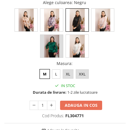
Alege culoarea
: Negru
Masura
:
M
L
XL
XXL
IN STOC
Durata de livrare:
1-2 zile lucratoare
ADAUGA IN COS
Cod Produs:
FL304771