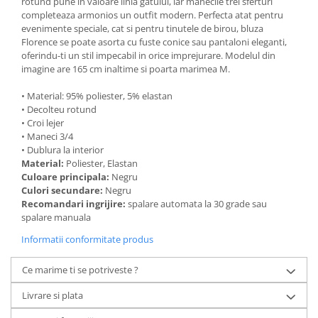
rotund pune in valoare linia gatului, iar manecile trei sferturi
completeaza armonios un outfit modern. Perfecta atat pentru
evenimente speciale, cat si pentru tinutele de birou, bluza
Florence se poate asorta cu fuste conice sau pantaloni eleganti,
oferindu-ti un stil impecabil in orice imprejurare. Modelul din
imagine are 165 cm inaltime si poarta marimea M.
• Material: 95% poliester, 5% elastan
• Decolteu rotund
• Croi lejer
• Maneci 3/4
• Dublura la interior
Material:
Poliester, Elastan
Culoare principala:
Negru
Culori secundare:
Negru
Recomandari ingrijire:
spalare automata la 30 grade sau
spalare manuala
Informatii conformitate produs
Ce marime ti se potriveste ?
Livrare si plata