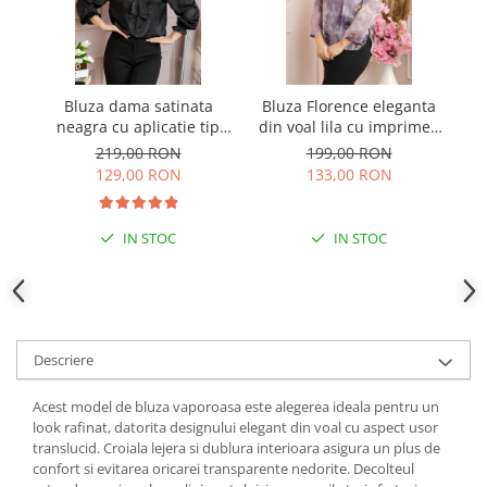
Bluza dama satinata
Bluza Florence eleganta
B
neagra cu aplicatie tip
din voal lila cu imprimeu
c
cravata Yvonne
floral
219,00 RON
199,00 RON
129,00 RON
133,00 RON
IN STOC
IN STOC
Descriere
Acest model de bluza vaporoasa este alegerea ideala pentru un
look rafinat, datorita designului elegant din voal cu aspect usor
translucid. Croiala lejera si dublura interioara asigura un plus de
confort si evitarea oricarei transparente nedorite. Decolteul