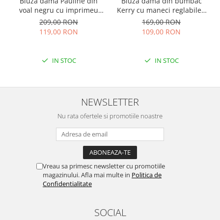
Bluza dama Pauline din
Bluza dama din bumbac
voal negru cu imprimeu
Kerry cu maneci reglabile -
floral auriu
Rosu
209,00 RON
169,00 RON
119,00 RON
109,00 RON
IN STOC
IN STOC
NEWSLETTER
Nu rata ofertele si promotiile noastre
Vreau sa primesc newsletter cu promotiile
magazinului. Afla mai multe in
Politica de
Confidentialitate
SOCIAL