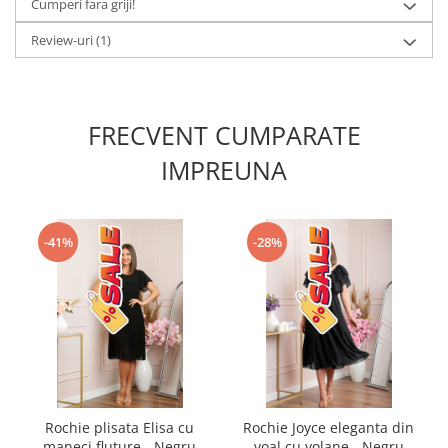
Cumperi fara griji!
Review-uri
(1)
FRECVENT CUMPARATE
IMPREUNA
-41%
-28%
Rochie plisata Elisa cu
Rochie Joyce eleganta din
maneci fluture - Negru
voal cu volane - Negru