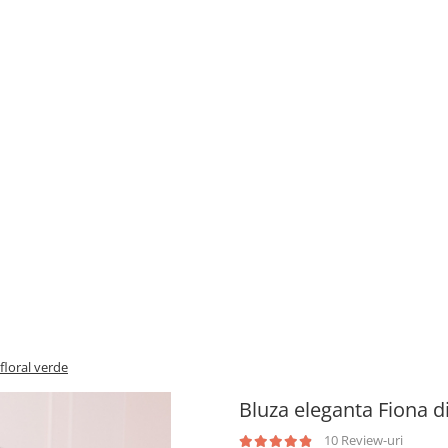
floral verde
Bluza eleganta Fiona d
10 Review-uri