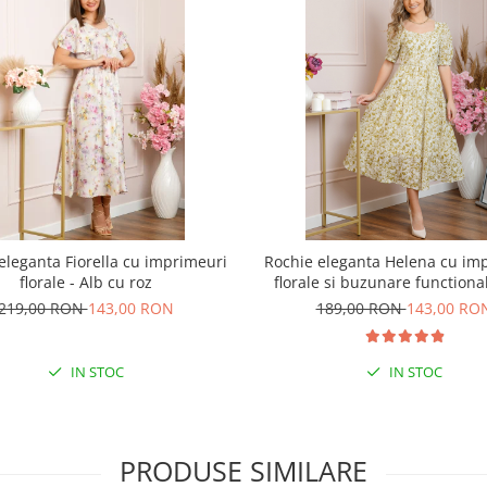
eleganta Fiorella cu imprimeuri
Rochie eleganta Helena cu im
florale - Alb cu roz
florale si buzunare functional
219,00 RON
143,00 RON
189,00 RON
143,00 RO
IN STOC
IN STOC
PRODUSE SIMILARE