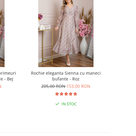
primeuri
Rochie eleganta Sienna cu maneci
Rochie G
e - Bej
bufante - Roz
i
N
205,00 RON
153,00 RON
21
IN STOC