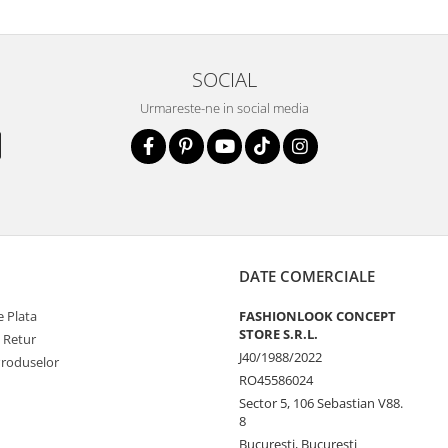
SOCIAL
Urmareste-ne in social media
DATE COMERCIALE
 Plata
FASHIONLOOK CONCEPT
STORE S.R.L.
e Retur
J40/1988/2022
Produselor
RO45586024
Sector 5, 106 Sebastian V88.
8
Bucureşti, Bucureşti