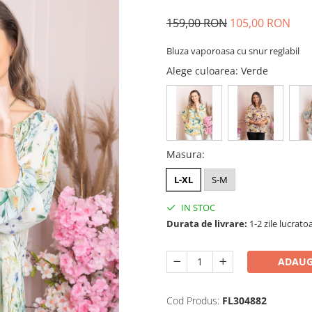
159,00 RON
105,00 RON
Bluza vaporoasa cu snur reglabil
Alege culoarea
: Verde
Masura
:
L-XL
S-M
IN STOC
Durata de livrare:
1-2 zile lucrato
ADAUG
Cod Produs:
FL304882