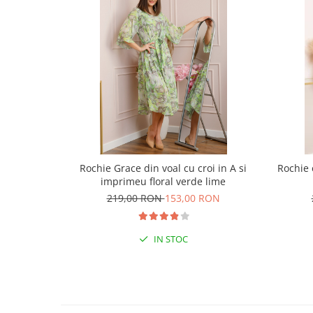
Rochie Grace din voal cu croi in A si
Rochie 
imprimeu floral verde lime
219,00 RON
153,00 RON
IN STOC