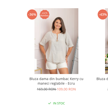
-36%
-43%
Bluza dama din bumbac Kerry cu
Bluza 
maneci reglabile - Ecru
169,00 RON
109,00 RON
IN STOC