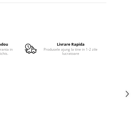
adou
Livrare Rapida
ranta in
Produsele ajung la tine in 1-2 zile
ichis.
lucratoare