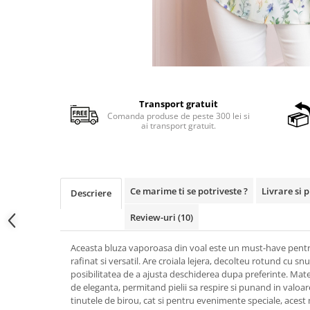
Transport gratuit
Comanda produse de peste 300 lei si
ai transport gratuit.
Ce marime ti se potriveste ?
Livrare si 
Descriere
Review-uri
(10)
Aceasta bluza vaporoasa din voal este un must-have pentru
rafinat si versatil. Are croiala lejera, decolteu rotund cu snur
posibilitatea de a ajusta deschiderea dupa preferinte. Mate
de eleganta, permitand pielii sa respire si punand in valoare
tinutele de birou, cat si pentru evenimente speciale, acest