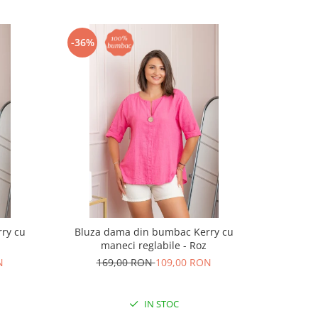
-36%
-36%
ry cu
Bluza dama din bumbac Kerry cu
Bluza 
maneci reglabile - Roz
man
N
169,00 RON
109,00 RON
16
IN STOC