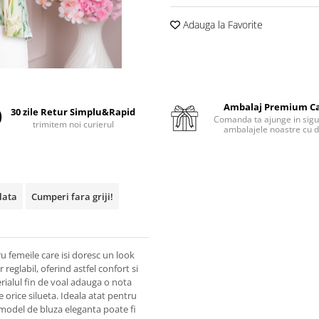
Adauga la Favorite
Ambalaj Premium C
30 zile Retur Simplu&Rapid
Comanda ta ajunge in sigu
trimitem noi curierul
ambalajele noastre cu d
plata
Cumperi fara griji!
 femeile care isi doresc un look
 reglabil, oferind astfel confort si
rialul fin de voal adauga o nota
 orice silueta. Ideala atat pentru
 model de bluza eleganta poate fi