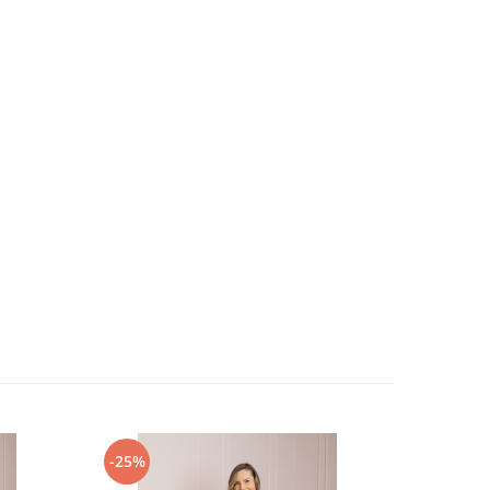
-25%
-30%