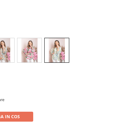
are
A IN COS