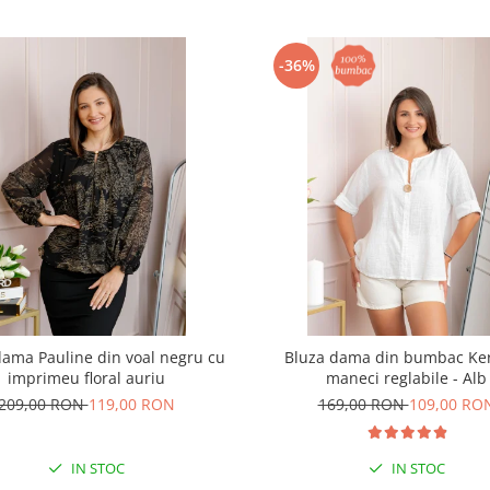
-36%
dama Pauline din voal negru cu
Bluza dama din bumbac Ker
imprimeu floral auriu
maneci reglabile - Alb
209,00 RON
119,00 RON
169,00 RON
109,00 RO
IN STOC
IN STOC