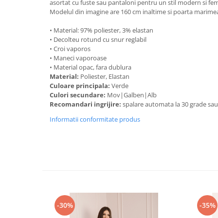
asortat cu fuste sau pantaloni pentru un stil modern si fem
Modelul din imagine are 160 cm inaltime si poarta marime
• Material: 97% poliester, 3% elastan
• Decolteu rotund cu snur reglabil
• Croi vaporos
• Maneci vaporoase
• Material opac, fara dublura
Material:
Poliester, Elastan
Culoare principala:
Verde
Culori secundare:
Mov|Galben|Alb
Recomandari ingrijire:
spalare automata la 30 grade sa
Informatii conformitate produs
-30%
-35%