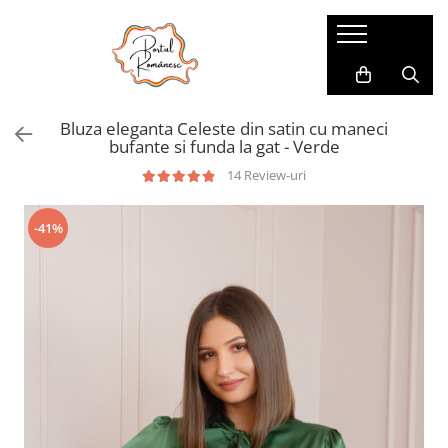
Pijamale
Imbracaminte copii
Pijamale Dama
Imbracaminte Fetite
Bluza eleganta Celeste din satin cu maneci
Pijamale Dama Marimi Mari
Imbracaminte Baieti
bufante si funda la gat - Verde
Halate
14 Review-uri
Pijamale Baieti
-41%
Pijamale Fetite