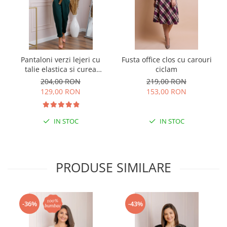
Pantaloni verzi lejeri cu
Fusta office clos cu carouri
talie elastica si curea
ciclam
ajustabila
204,00 RON
219,00 RON
129,00 RON
153,00 RON
IN STOC
IN STOC
PRODUSE SIMILARE
-36%
-43%