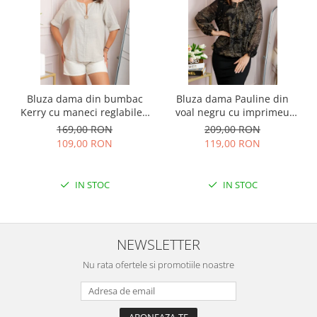
Bluza dama din bumbac
Bluza dama Pauline din
Kerry cu maneci reglabile -
voal negru cu imprimeu
Ecru
floral auriu
169,00 RON
209,00 RON
109,00 RON
119,00 RON
IN STOC
IN STOC
NEWSLETTER
Nu rata ofertele si promotiile noastre