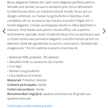
Bluza eleganta Celeste din satin este alegerea perfecta pentru
femeile care doresc sa iasa in evidenta prin stil si rafinament.
Confectionata dintr-un material satinat moale, bluza are un
design sofisticat, cu maneci lungi bufante si decolteu inalt,
completat de un accesoriu tip cravata ce poate fi legat intr-o
funda eleganta. Croiala avantajeaza silueta si ofera lejeritate in
miscare, fiind ideala atat pentru tinute office, cat si pentru
evenimente speciale. Acest model de bluza chic se asorteaza usor
cu fuste conice sau pantaloni eleganti, transformandu-se intr-un
element cheie din garderoba ta pentru orice sezon. Modelul din
imagine are 174 cm inaltime si poarta marimea M.
• Material: 95% poliester, 5% elastan
• Decolteu inalt cu accesoriu tip cravata
• Croi lejer
• Maneci lungi bufante
• Fara dublura la interior
Material:
Poliester, Elastan
Culoare principala:
Verde
Culori secundare:
Verde
Recomandari ingrijire:
spalare automata la 30 grade sau
spalare manuala
Informatii conformitate produs