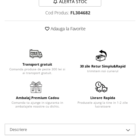
ALERTA STOC
Cod Produs:
FL304682
Adauga la Favorite
Transport gratuit
30 zile Retur Simplu&Rapid
Comanda produse de peste 300 lei si
trimitem noi curierul
ai transport gratuit.
Ambalaj Premium Cadou
Livrare Rapida
Comanda ta ajunge in siguranta in
Produsele ajung la tine in 1-2 zile
ambalajele noastre cu dichis.
lucratoare
Descriere