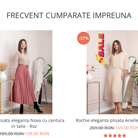
FRECVENT CUMPARATE IMPREUNA
-37%
lisata eleganta Nova cu centura
Rochie eleganta plisata Ariell
in talie - Roz
269,00 RON
169,00 RO
189,00 RON
139,00 RON