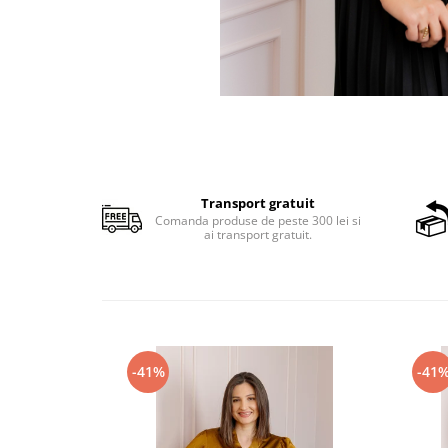
Transport gratuit
Comanda produse de peste 300 lei si
ai transport gratuit.
-41%
-41