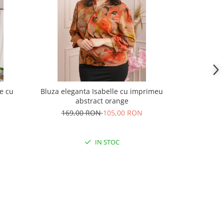
e cu
Bluza eleganta Isabelle cu imprimeu
Bluza mov el
abstract orange
169,
169,00 RON
105,00 RON
IN STOC