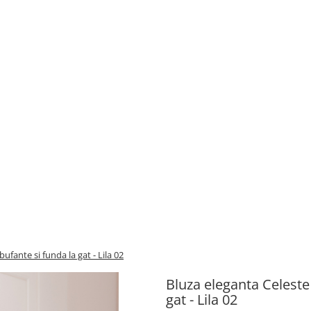
ufante si funda la gat - Lila 02
Bluza eleganta Celeste
gat - Lila 02