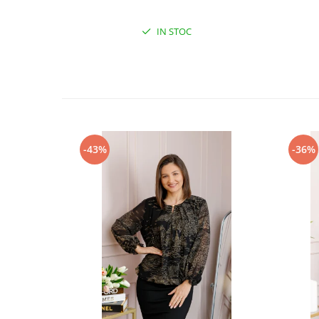
IN STOC
-43%
-36%