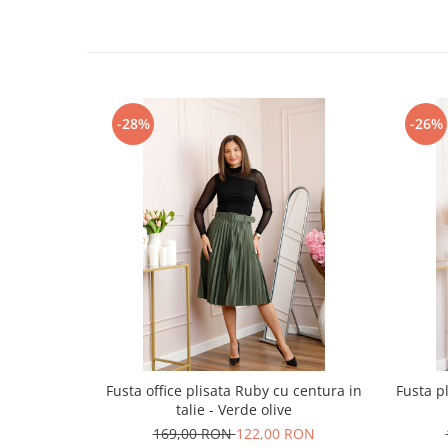
-28%
-26%
Fusta office plisata Ruby cu centura in
Fusta p
talie - Verde olive
169,00 RON
122,00 RON