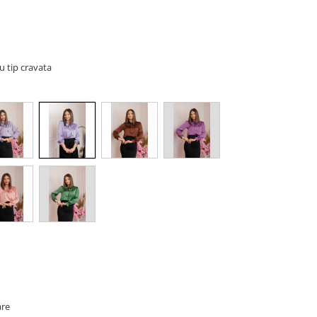
u tip cravata
are