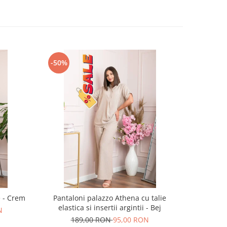
-50%
-26%
e - Crem
Pantaloni palazzo Athena cu talie
Fusta plis
elastica si insertii argintii - Bej
N
189,00 RON
95,00 RON
18