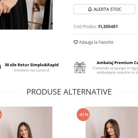
ALERTA STOC
Cod Produs:
FL305481
Adauga la Favorite
Ambalaj Premium C
30 zile Retur Simplu&Rapid
Comanda ta ajunge in sigu
trimitem noi curierul
ambalajele noastre cu d
PRODUSE ALTERNATIVE
%
-41%