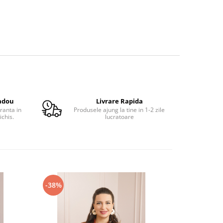
adou
Livrare Rapida
ranta in
Produsele ajung la tine in 1-2 zile
ichis.
lucratoare
-38%
-34%