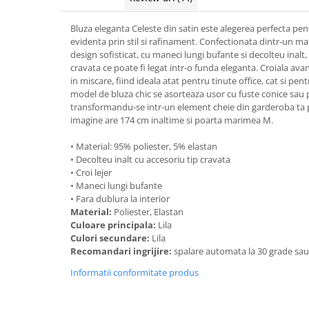
Bluza eleganta Celeste din satin este alegerea perfecta pent
evidenta prin stil si rafinament. Confectionata dintr-un ma
design sofisticat, cu maneci lungi bufante si decolteu inalt
cravata ce poate fi legat intr-o funda eleganta. Croiala avant
in miscare, fiind ideala atat pentru tinute office, cat si pe
model de bluza chic se asorteaza usor cu fuste conice sau 
transformandu-se intr-un element cheie din garderoba ta 
imagine are 174 cm inaltime si poarta marimea M.
• Material: 95% poliester, 5% elastan
• Decolteu inalt cu accesoriu tip cravata
• Croi lejer
• Maneci lungi bufante
• Fara dublura la interior
Material:
Poliester, Elastan
Culoare principala:
Lila
Culori secundare:
Lila
Recomandari ingrijire:
spalare automata la 30 grade sa
Informatii conformitate produs