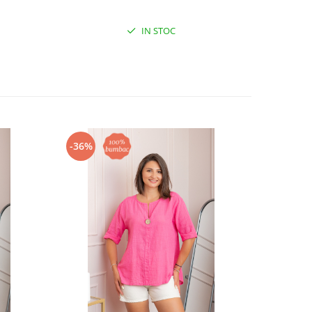
IN STOC
-36%
-40%