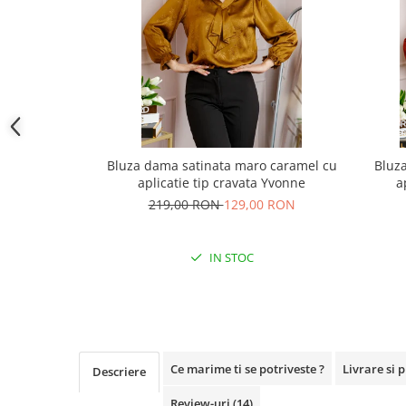
Bluza dama satinata maro caramel cu
Bluza
aplicatie tip cravata Yvonne
a
219,00 RON
129,00 RON
IN STOC
Ce marime ti se potriveste ?
Livrare si 
Descriere
Review-uri
(14)