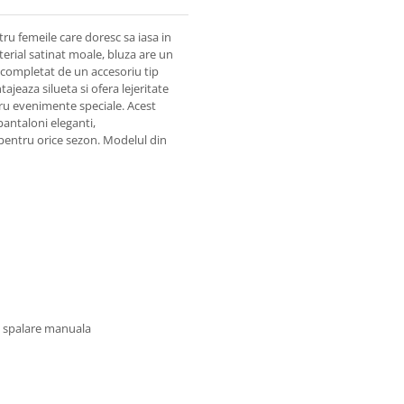
ru femeile care doresc sa iasa in
terial satinat moale, bluza are un
, completat de un accesoriu tip
ajeaza silueta si ofera lejeritate
ntru evenimente speciale. Acest
pantaloni eleganti,
pentru orice sezon. Modelul din
u spalare manuala