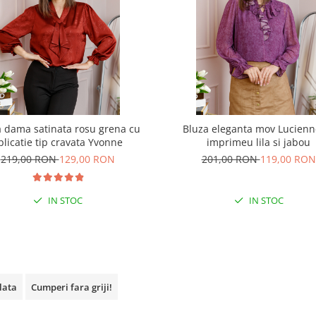
 dama satinata rosu grena cu
Bluza eleganta mov Lucienn
plicatie tip cravata Yvonne
imprimeu lila si jabou
219,00 RON
129,00 RON
201,00 RON
119,00 RON
IN STOC
IN STOC
plata
Cumperi fara griji!