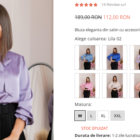
14 Review-uri
189,00 RON
112,00 RON
Bluza eleganta din satin cu accesori
Alege culoarea
: Lila 02
Masura
:
M
L
XL
XXL
STOC EPUIZAT
Durata de livrare:
1-2 zile lucrato