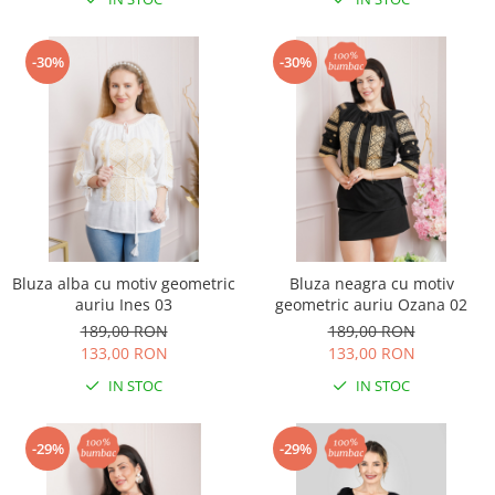
-30%
-30%
Bluza alba cu motiv geometric
Bluza neagra cu motiv
auriu Ines 03
geometric auriu Ozana 02
189,00 RON
189,00 RON
133,00 RON
133,00 RON
IN STOC
IN STOC
-29%
-29%