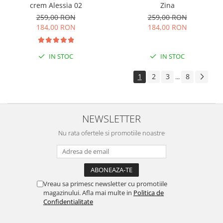
crem Alessia 02
Zina
259,00 RON
259,00 RON
184,00 RON
184,00 RON
IN STOC
IN STOC
1
2
3
8
...
NEWSLETTER
Nu rata ofertele si promotiile noastre
Vreau sa primesc newsletter cu promotiile
magazinului. Afla mai multe in
Politica de
Confidentialitate