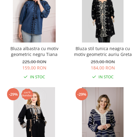
Bluza albastra cu motiv
Bluza stil tunica neagra cu
geometric negru Tiana
motiv geometric auriu Greta
225,00 RON
259,00 RON
159,00 RON
184,00 RON
IN STOC
IN STOC
-29%
-29%