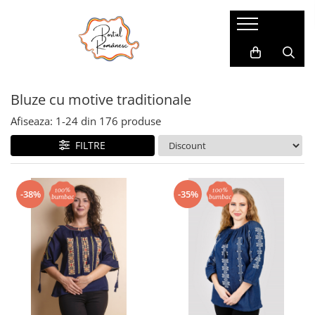
Pijamale
Imbracaminte copii
Pijamale Dama
Imbracaminte Fetite
Bluze cu motive traditionale
Pijamale Dama Marimi Mari
Imbracaminte Baieti
Halate
Afiseaza:
1-
24
din
176
produse
Pijamale Baieti
FILTRE
Pijamale Fetite
-38%
-35%