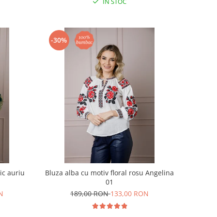
IN STOC
-30%
ic auriu
Bluza alba cu motiv floral rosu Angelina
01
N
189,00 RON
133,00 RON