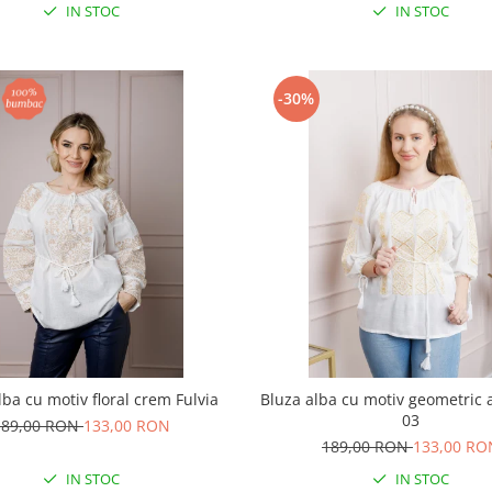
IN STOC
IN STOC
-30%
lba cu motiv floral crem Fulvia
Bluza alba cu motiv geometric 
03
189,00 RON
133,00 RON
189,00 RON
133,00 RO
IN STOC
IN STOC