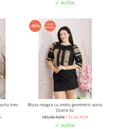
IN STOC
-30%
auriu Ines
Bluza neagra cu motiv geometric auriu
Ozana 02
N
189,00 RON
133,00 RON
IN STOC