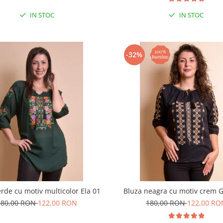
IN STOC
IN STOC
-32%
rde cu motiv multicolor Ela 01
Bluza neagra cu motiv crem 
180,00 RON
122,00 RON
180,00 RON
122,00 RO