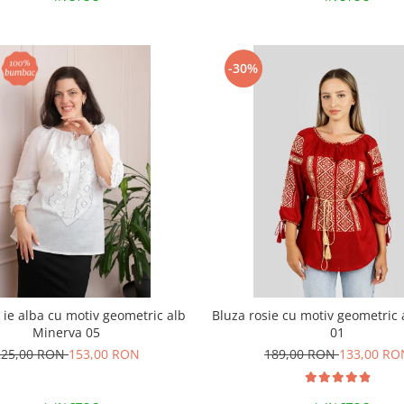
-30%
p ie alba cu motiv geometric alb
Bluza rosie cu motiv geometric 
Minerva 05
01
225,00 RON
153,00 RON
189,00 RON
133,00 RO