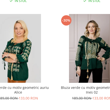
IN STOC
IN STOC
-30%
erde cu motiv geometric auriu
Bluza verde cu motiv geometr
Alice
Ines 02
189,00 RON
133,00 RON
189,00 RON
133,00 RO