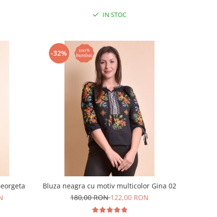
IN STOC
-32%
Georgeta
Bluza neagra cu motiv multicolor Gina 02
N
180,00 RON
122,00 RON