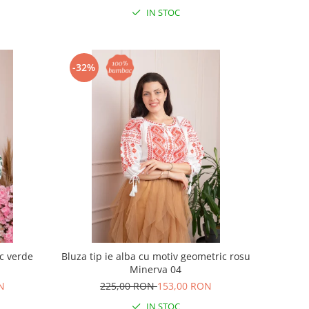
IN STOC
-32%
c verde
Bluza tip ie alba cu motiv geometric rosu
Minerva 04
N
225,00 RON
153,00 RON
IN STOC