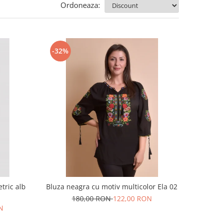
Ordoneaza:
-32%
tric alb
Bluza neagra cu motiv multicolor Ela 02
180,00 RON
122,00 RON
N