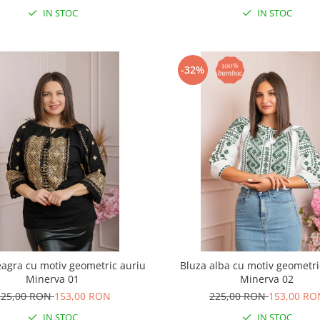
IN STOC
IN STOC
-32%
eagra cu motiv geometric auriu
Bluza alba cu motiv geometri
Minerva 01
Minerva 02
225,00 RON
153,00 RON
225,00 RON
153,00 RO
IN STOC
IN STOC