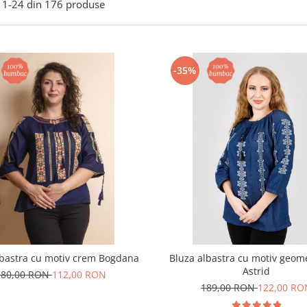
1-
24
din
176
produse
-35%
lbastra cu motiv crem Bogdana
Bluza albastra cu motiv geome
Astrid
180,00 RON
112,00 RON
189,00 RON
122,00 RO