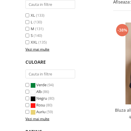
Afiseaza:
XL
(133)
L
(130)
M
(131)
-38%
S
(140)
XXL
(135)
Vezi mai multe
CULOARE
Verde
(94)
Alb
(86)
Negru
(80)
Rosu
(80)
Bluza a
Auriu
(59)
Vezi mai multe