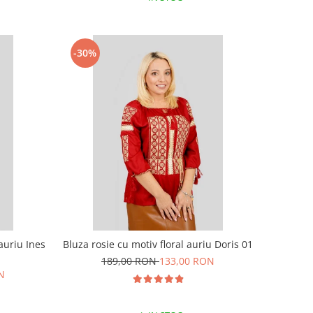
-30%
auriu Ines
Bluza rosie cu motiv floral auriu Doris 01
189,00 RON
133,00 RON
N