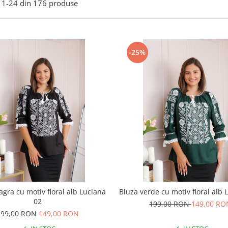
1-
24
din
176
produse
-25%
agra cu motiv floral alb Luciana
Bluza verde cu motiv floral alb 
02
199,00 RON
149,00 RO
199,00 RON
149,00 RON