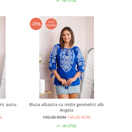
IN STOC
-25%
ic auriu
Bluza albastra cu motiv geometric alb
Angela
N
199,00 RON
149,00 RON
IN STOC