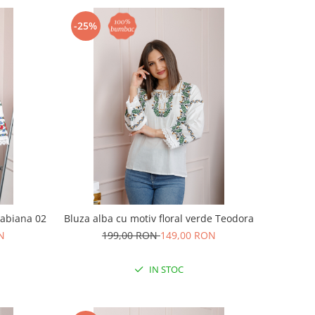
-25%
Fabiana 02
Bluza alba cu motiv floral verde Teodora
N
199,00 RON
149,00 RON
IN STOC