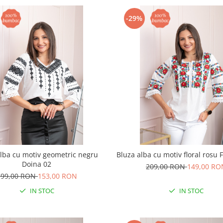
-29%
alba cu motiv geometric negru
Bluza alba cu motiv floral rosu 
Doina 02
209,00 RON
149,00 RO
199,00 RON
153,00 RON
IN STOC
IN STOC