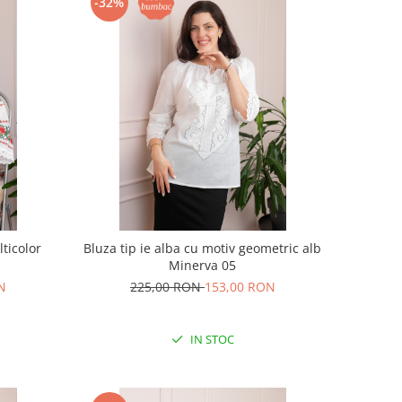
-32%
lticolor
Bluza tip ie alba cu motiv geometric alb
Minerva 05
N
225,00 RON
153,00 RON
IN STOC