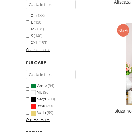
Afiseaza:
XL
(133)
L
(130)
M
(131)
-25%
S
(140)
XXL
(135)
Vezi mai multe
CULOARE
Verde
(94)
Alb
(86)
Negru
(80)
Rosu
(80)
Bluza ne
Auriu
(59)
Vezi mai multe