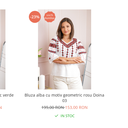
-23%
c verde
Bluza alba cu motiv geometric rosu Doina
03
N
199,00 RON
153,00 RON
IN STOC