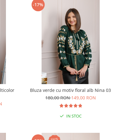
-17%
lticolor
Bluza verde cu motiv floral alb Nina 03
180,00 RON
149,00 RON
N
IN STOC