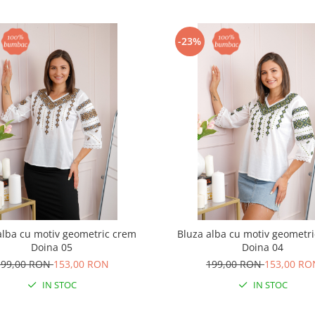
-23%
alba cu motiv geometric crem
Bluza alba cu motiv geometri
Doina 05
Doina 04
199,00 RON
153,00 RON
199,00 RON
153,00 RO
IN STOC
IN STOC