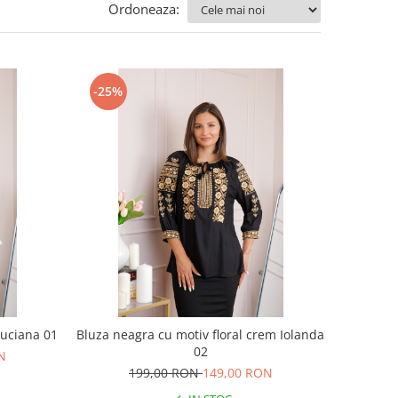
Ordoneaza:
-25%
Luciana 01
Bluza neagra cu motiv floral crem Iolanda
02
N
199,00 RON
149,00 RON