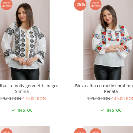
-25%
alba cu motiv geometric negru
Bluza alba cu motiv floral mu
Simina
Renata
229,00 RON
179,00 RON
199,00 RON
149,00 RO
IN STOC
IN STOC