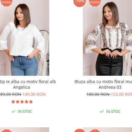
-19%
tip ie alba cu motiv floral alb
Bluza alba cu motiv floral mu
Angelica
Andreea 03
189,00 RON
149,00 RON
189,00 RON
153,00 RO
IN STOC
IN STOC