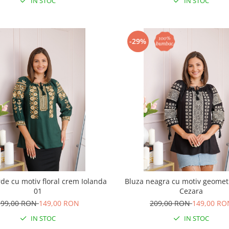
IN STOC
IN STOC
-29%
de cu motiv floral crem Iolanda
Bluza neagra cu motiv geometr
01
Cezara
199,00 RON
149,00 RON
209,00 RON
149,00 RO
IN STOC
IN STOC