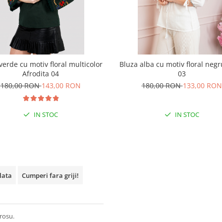
verde cu motiv floral multicolor
Bluza alba cu motiv floral negr
Afrodita 04
03
180,00 RON
143,00 RON
180,00 RON
133,00 RON
IN STOC
IN STOC
plata
Cumperi fara griji!
 rosu.