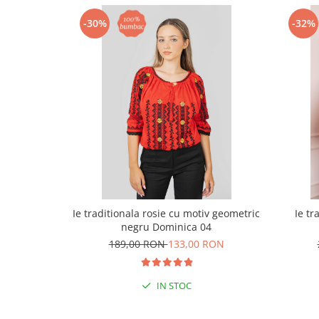
-30%
-32%
Ie traditionala rosie cu motiv geometric
Ie tr
negru Dominica 04
189,00 RON
133,00 RON
IN STOC