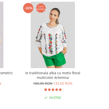
-26%
-33%
eometric
Ie traditionala alba cu motiv floral
Ie tradi
multicolor Artemisa
N
180,00 RON
133,00 RON
19
IN STOC