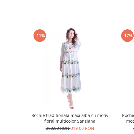
-11%
-17%
Rochie traditionala maxi alba cu motiv
Rochi
floral multicolor Sanziana
mot
360,00 RON
319,00 RON