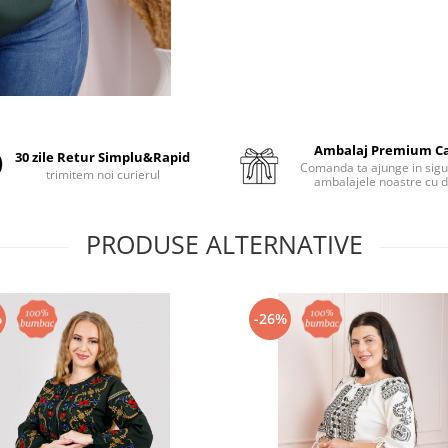
Ambalaj Premium C
30 zile Retur Simplu&Rapid
Comanda ta ajunge in sigu
trimitem noi curierul
ambalajele noastre cu d
PRODUSE ALTERNATIVE
%
-26%