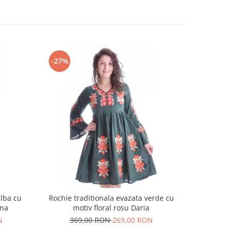
-27%
-18%
alba cu
Rochie traditionala evazata verde cu
Rochie t
ina
motiv floral rosu Daria
N
369,00 RON
269,00 RON
25