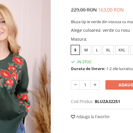
229,00 RON
163,00 RON
Bluza tip ie verde din viscoza cu m
Alege culoarea
:
verde cu rosu
Masura
:
S
M
L
XL
XXL
IN STOC
Durata de livrare:
1-2 zile lucrato
ADAUG
Cod Produs:
BLUZA32251
Adauga la Favorite