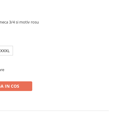
aneca 3/4 si motiv rosu
XXXL
are
A IN COS