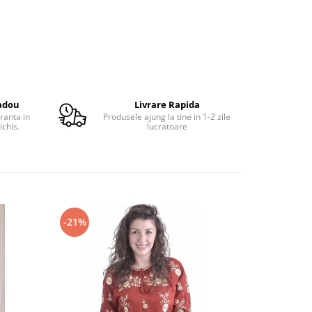
adou
Livrare Rapida
ranta in
Produsele ajung la tine in 1-2 zile
ichis.
lucratoare
-21%
-21%