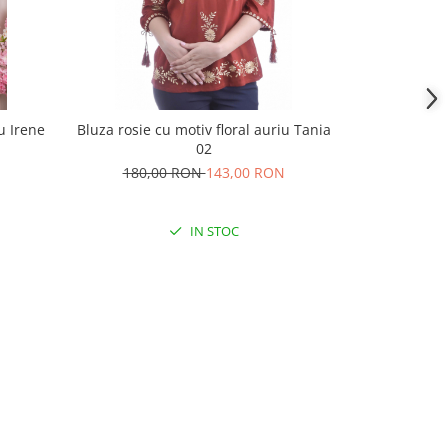
u Irene
Bluza rosie cu motiv floral auriu Tania
Bluza galbe
02
Iasmin
180,00 RON
143,00 RON
180,
IN STOC