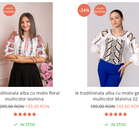
-24%
aditionala alba cu motiv floral
Ie traditionala alba cu motiv g
multicolor Iasmina
multicolor Malvina 02
209,00 RON
143,00 RON
189,00 RON
143,00 RO
IN STOC
IN STOC