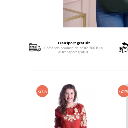
Transport gratuit
Comanda produse de peste 300 lei si
ai transport gratuit.
-21%
-21