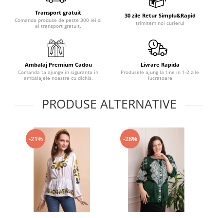
Transport gratuit
30 zile Retur Simplu&Rapid
Comanda produse de peste 300 lei si
trimitem noi curierul
ai transport gratuit.
Ambalaj Premium Cadou
Livrare Rapida
Comanda ta ajunge in siguranta in
Produsele ajung la tine in 1-2 zile
ambalajele noastre cu dichis.
lucratoare
PRODUSE ALTERNATIVE
-21%
-28%