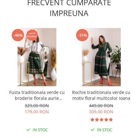
FRECVENT CUMPARATE
IMPREUNA
-46%
-31%
Fusta traditionala verde cu
Rochie traditionala verde cu
broderie florala aurie
motiv floral multicolor Ioana
Ramona 02
329,00 RON
449,00 RON
179,00 RON
309,00 RON
IN STOC
IN STOC