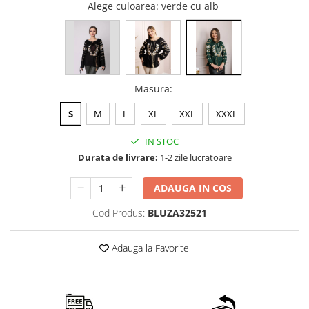
Alege culoarea
: verde cu alb
Masura
:
S
M
L
XL
XXL
XXXL
IN STOC
Durata de livrare:
1-2 zile lucratoare
ADAUGA IN COS
Cod Produs:
BLUZA32521
Adauga la Favorite