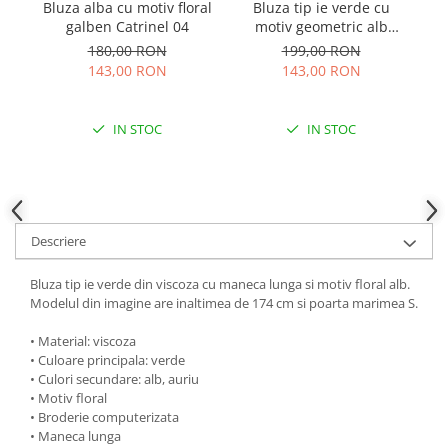
Bluza alba cu motiv floral
Bluza tip ie verde cu
Bl
galben Catrinel 04
motiv geometric alb
f
Eleonora
180,00 RON
199,00 RON
143,00 RON
143,00 RON
IN STOC
IN STOC
Descriere
Bluza tip ie verde din viscoza cu maneca lunga si motiv floral alb.
Modelul din imagine are inaltimea de 174 cm si poarta marimea S.
• Material: viscoza
• Culoare principala: verde
• Culori secundare: alb, auriu
• Motiv floral
• Broderie computerizata
• Maneca lunga