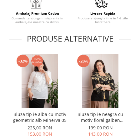
Ambalaj Premium Cadou
Livrare Rapida
Comanda ta ajunge in siguranta in
Produsele ajung la tine in 1-2 zile
ambalajele noastre cu dichis.
lucratoare
PRODUSE ALTERNATIVE
-32%
-28%
Bluza tip ie alba cu motiv
Bluza tip ie neagra cu
geometric alb Minerva 05
motiv floral galben
ge
Adelaida
225,00 RON
199,00 RON
153,00 RON
143,00 RON