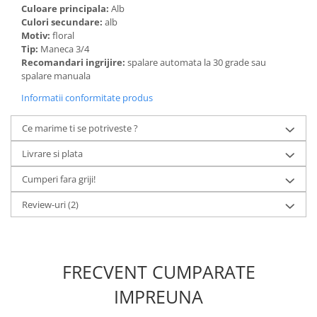
Culoare principala:
Alb
Culori secundare:
alb
Motiv:
floral
Tip:
Maneca 3/4
Recomandari ingrijire:
spalare automata la 30 grade sau
spalare manuala
Informatii conformitate produs
Ce marime ti se potriveste ?
Livrare si plata
Cumperi fara griji!
Review-uri
(2)
FRECVENT CUMPARATE
IMPREUNA