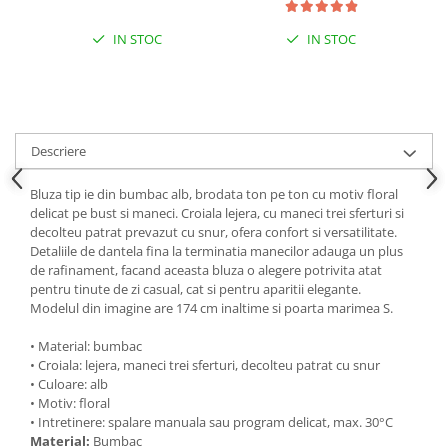
IN STOC
IN STOC
Descriere
Bluza tip ie din bumbac alb, brodata ton pe ton cu motiv floral
delicat pe bust si maneci. Croiala lejera, cu maneci trei sferturi si
decolteu patrat prevazut cu snur, ofera confort si versatilitate.
Detaliile de dantela fina la terminatia manecilor adauga un plus
de rafinament, facand aceasta bluza o alegere potrivita atat
pentru tinute de zi casual, cat si pentru aparitii elegante.
Modelul din imagine are 174 cm inaltime si poarta marimea S.
• Material: bumbac
• Croiala: lejera, maneci trei sferturi, decolteu patrat cu snur
• Culoare: alb
• Motiv: floral
• Intretinere: spalare manuala sau program delicat, max. 30°C
Material:
Bumbac