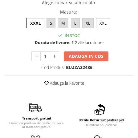
Alege culoarea
:
alb cu alb
Masura
:
XXXL
S
M
L
XL
XXL
IN STOC
Durata de livrare:
1-2 zile lucratoare
ADAUGA IN COS
Cod Produs:
BLUZA32486
Adauga la Favorite
Transport gratuit
30 zile Retur Simplu&Rapid
Comanda produse de peste 300 lei si
trimitem noi curierul
ai transport gratuit.