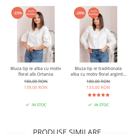
-23%
-26%
Bluza tip ie alba cu motiv
Bluza tip ie traditionala
floral alb Ortansa
alba cu motiv floral argintiu
Angelica 02
180,00 RON
180,00 RON
139,00 RON
133,00 RON
IN STOC
IN STOC
PRODUSE SIMILARE