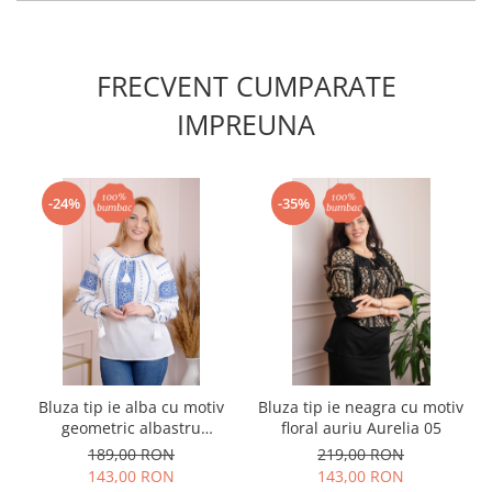
FRECVENT CUMPARATE
IMPREUNA
-24%
-35%
Bluza tip ie alba cu motiv
Bluza tip ie neagra cu motiv
geometric albastru
floral auriu Aurelia 05
Paraschiva 10
189,00 RON
219,00 RON
143,00 RON
143,00 RON