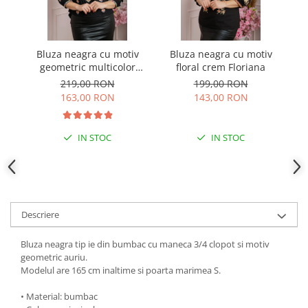
Bluza neagra cu motiv
Bluza neagra cu motiv
B
geometric multicolor
floral crem Floriana
ge
Iuliana
219,00 RON
199,00 RON
163,00 RON
143,00 RON
IN STOC
IN STOC
Descriere
Bluza neagra tip ie din bumbac cu maneca 3/4 clopot si motiv
geometric auriu.
Modelul are 165 cm inaltime si poarta marimea S.
• Material: bumbac