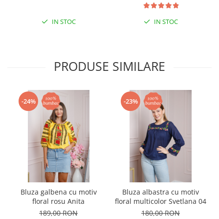
IN STOC
IN STOC
PRODUSE SIMILARE
-24%
-23%
Bluza galbena cu motiv
Bluza albastra cu motiv
floral rosu Anita
floral multicolor Svetlana 04
189,00 RON
180,00 RON