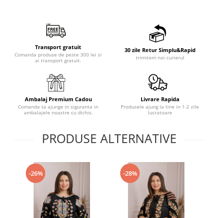
Transport gratuit
30 zile Retur Simplu&Rapid
Comanda produse de peste 300 lei si
trimitem noi curierul
ai transport gratuit.
Ambalaj Premium Cadou
Livrare Rapida
Comanda ta ajunge in siguranta in
Produsele ajung la tine in 1-2 zile
ambalajele noastre cu dichis.
lucratoare
PRODUSE ALTERNATIVE
-26%
-28%