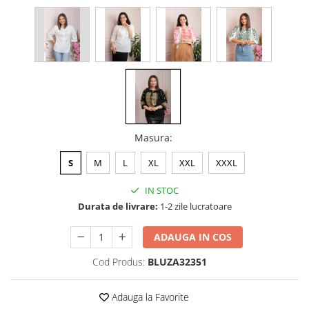
Masura
:
S
M
L
XL
XXL
XXXL
IN STOC
Durata de livrare:
1-2 zile lucratoare
ADAUGA IN COS
Cod Produs:
BLUZA32351
Adauga la Favorite