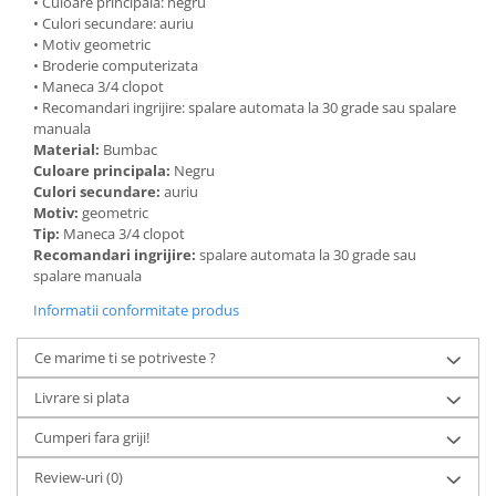
• Culoare principala: negru
• Culori secundare: auriu
• Motiv geometric
• Broderie computerizata
• Maneca 3/4 clopot
• Recomandari ingrijire: spalare automata la 30 grade sau spalare
manuala
Material:
Bumbac
Culoare principala:
Negru
Culori secundare:
auriu
Motiv:
geometric
Tip:
Maneca 3/4 clopot
Recomandari ingrijire:
spalare automata la 30 grade sau
spalare manuala
Informatii conformitate produs
Ce marime ti se potriveste ?
Livrare si plata
Cumperi fara griji!
Review-uri
(0)