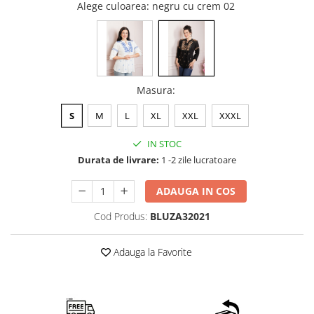
Alege culoarea
: negru cu crem 02
Masura
:
S
M
L
XL
XXL
XXXL
IN STOC
Durata de livrare:
1 -2 zile lucratoare
ADAUGA IN COS
Cod Produs:
BLUZA32021
Adauga la Favorite