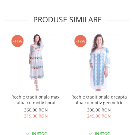
PRODUSE SIMILARE
-11%
-17%
Rochie traditionala maxi
Rochie traditionala dreapta
alba cu motiv floral
alba cu motiv geometric
multicolor Sanziana
albastru Tania
360,00 RON
300,00 RON
319,00 RON
249,00 RON
IN STOC
IN STOC