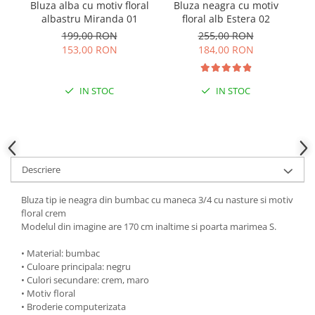
Bluza alba cu motiv floral
Bluza neagra cu motiv
B
albastru Miranda 01
floral alb Estera 02
cu
199,00 RON
255,00 RON
153,00 RON
184,00 RON
IN STOC
IN STOC
Descriere
Bluza tip ie neagra din bumbac cu maneca 3/4 cu nasture si motiv
floral crem
Modelul din imagine are 170 cm inaltime si poarta marimea S.
• Material: bumbac
• Culoare principala: negru
• Culori secundare: crem, maro
• Motiv floral
• Broderie computerizata