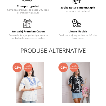
Transport gratuit
30 zile Retur Simplu&Rapid
Comanda produse de peste 300 lei si
trimitem noi curierul
ai transport gratuit.
Ambalaj Premium Cadou
Livrare Rapida
Comanda ta ajunge in siguranta in
Produsele ajung la tine in 1-2 zile
ambalajele noastre cu dichis.
lucratoare
PRODUSE ALTERNATIVE
-23%
-28%