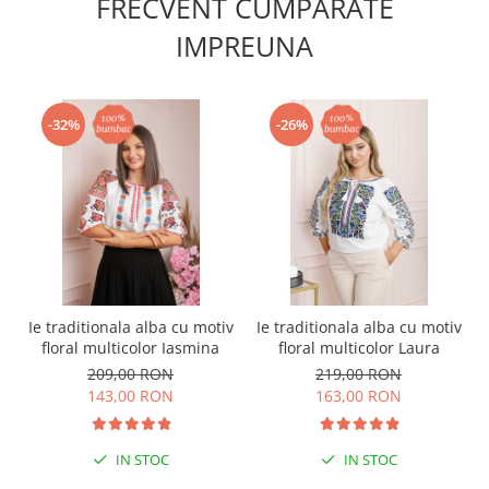
FRECVENT CUMPARATE
IMPREUNA
-32%
-26%
Ie traditionala alba cu motiv
Ie traditionala alba cu motiv
floral multicolor Iasmina
floral multicolor Laura
209,00 RON
219,00 RON
143,00 RON
163,00 RON
IN STOC
IN STOC