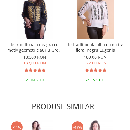
Ie traditionala neagra cu
Ie traditionala alba cu motiv
motiv geometric auriu Greta
floral negru Eugenia
01
180,00 RON
180,00 RON
133,00 RON
122,00 RON
IN STOC
IN STOC
PRODUSE SIMILARE
-11%
-17%