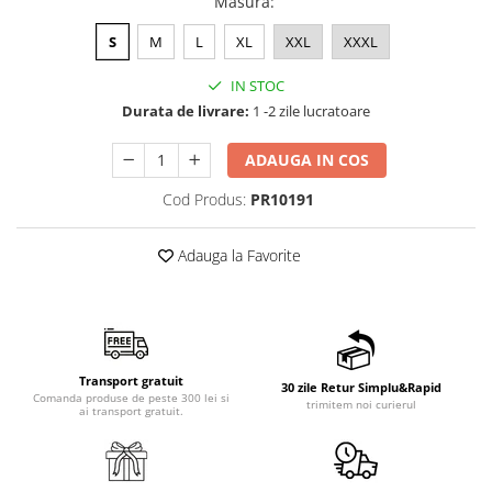
Masura
:
S
M
L
XL
XXL
XXXL
IN STOC
Durata de livrare:
1 -2 zile lucratoare
ADAUGA IN COS
Cod Produs:
PR10191
Adauga la Favorite
Transport gratuit
30 zile Retur Simplu&Rapid
Comanda produse de peste 300 lei si
trimitem noi curierul
ai transport gratuit.