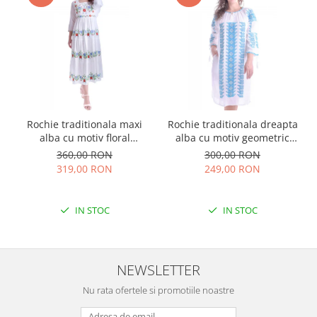
Rochie traditionala maxi
Rochie traditionala dreapta
alba cu motiv floral
alba cu motiv geometric
multicolor Sanziana
albastru Tania
360,00 RON
300,00 RON
319,00 RON
249,00 RON
IN STOC
IN STOC
NEWSLETTER
Nu rata ofertele si promotiile noastre