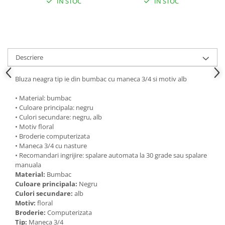
IN STOC
IN STOC
Descriere
Bluza neagra tip ie din bumbac cu maneca 3/4 si motiv alb
• Material: bumbac
• Culoare principala: negru
• Culori secundare: negru, alb
• Motiv floral
• Broderie computerizata
• Maneca 3/4 cu nasture
• Recomandari ingrijire: spalare automata la 30 grade sau spalare
manuala
Material:
Bumbac
Culoare principala:
Negru
Culori secundare:
alb
Motiv:
floral
Broderie:
Computerizata
Tip:
Maneca 3/4