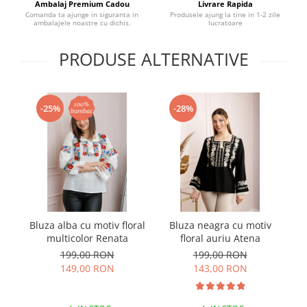
Ambalaj Premium Cadou
Livrare Rapida
Comanda ta ajunge in siguranta in
Produsele ajung la tine in 1-2 zile
ambalajele noastre cu dichis.
lucratoare
PRODUSE ALTERNATIVE
-25%
-28%
Bluza alba cu motiv floral
Bluza neagra cu motiv
B
multicolor Renata
floral auriu Atena
199,00 RON
199,00 RON
149,00 RON
143,00 RON