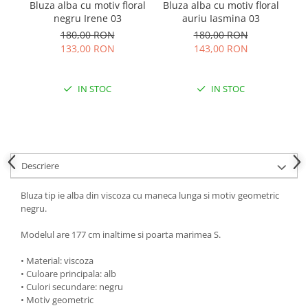
Bluza alba cu motiv floral
Bluza alba cu motiv floral
Bl
negru Irene 03
auriu Iasmina 03
180,00 RON
180,00 RON
133,00 RON
143,00 RON
IN STOC
IN STOC
Descriere
Bluza tip ie alba din viscoza cu maneca lunga si motiv geometric
negru.
Modelul are 177 cm inaltime si poarta marimea S.
• Material: viscoza
• Culoare principala: alb
• Culori secundare: negru
• Motiv geometric