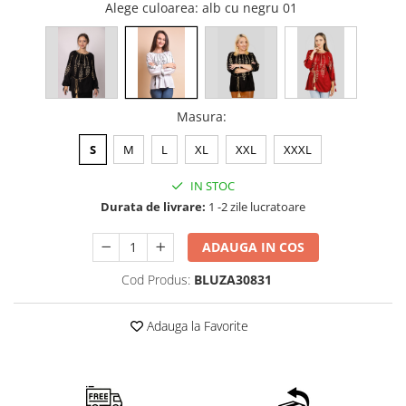
Alege culoarea
: alb cu negru 01
Masura
:
S
M
L
XL
XXL
XXXL
IN STOC
Durata de livrare:
1 -2 zile lucratoare
ADAUGA IN COS
Cod Produs:
BLUZA30831
Adauga la Favorite