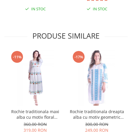
IN STOC
IN STOC
PRODUSE SIMILARE
-11%
-17%
Rochie traditionala maxi
Rochie traditionala dreapta
alba cu motiv floral
alba cu motiv geometric
multicolor Sanziana
albastru Tania
360,00 RON
300,00 RON
319,00 RON
249,00 RON