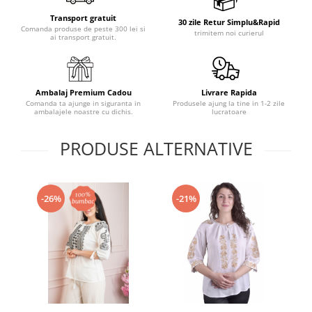
Transport gratuit
30 zile Retur Simplu&Rapid
Comanda produse de peste 300 lei si
trimitem noi curierul
ai transport gratuit.
Ambalaj Premium Cadou
Livrare Rapida
Comanda ta ajunge in siguranta in
Produsele ajung la tine in 1-2 zile
ambalajele noastre cu dichis.
lucratoare
PRODUSE ALTERNATIVE
-26%
-21%