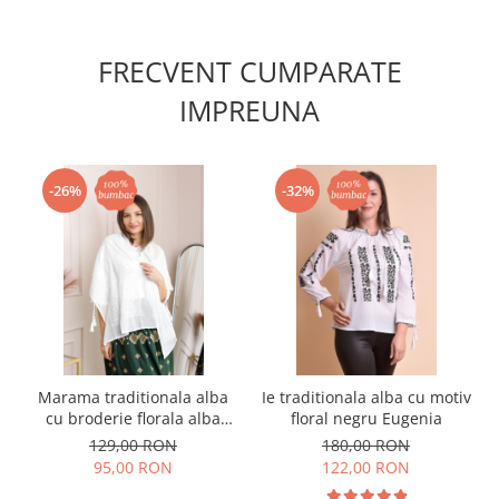
FRECVENT CUMPARATE
IMPREUNA
-26%
-32%
Marama traditionala alba
Ie traditionala alba cu motiv
cu broderie florala alba
floral negru Eugenia
Angela
129,00 RON
180,00 RON
95,00 RON
122,00 RON