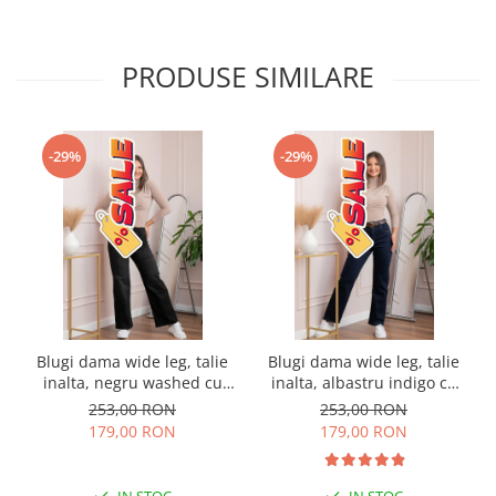
PRODUSE SIMILARE
-29%
-29%
Blugi dama wide leg, talie
Blugi dama wide leg, talie
inalta, negru washed cu
inalta, albastru indigo cu
buzunar cu strasuri —
curea — Britney
253,00 RON
253,00 RON
Britney
179,00 RON
179,00 RON