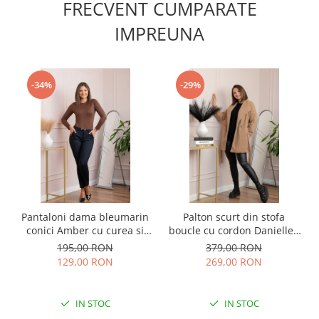
FRECVENT CUMPARATE
IMPREUNA
-34%
-29%
Pantaloni dama bleumarin
Palton scurt din stofa
conici Amber cu curea si
boucle cu cordon Danielle -
buzunare functionale
Camel
195,00 RON
379,00 RON
129,00 RON
269,00 RON
IN STOC
IN STOC