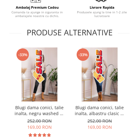
Ambalaj Premium Cadou
Livrare Rapida
Comanda ta ajunge in siguranta in
Produsele ajung la tine in 1-2 zile
ambalajele noastre cu dichis.
lucratoare
PRODUSE ALTERNATIVE
-33%
-33%
Blugi dama conici, talie
Blugi dama conici, talie
B
inalta, negru washed —
inalta, albastru clasic —
in
Holly
Holly
252,00 RON
252,00 RON
169,00 RON
169,00 RON