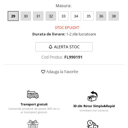
Masura
:
29
30
31
32
33
34
35
36
38
STOC EPUIZAT
Durata de livrare:
1-2 zile lucratoare
ALERTA STOC
Cod Produs:
FL990191
Adauga la Favorite
Transport gratuit
30 zile Retur Simplu&Rapid
Comanda produse de peste 300 lei si
trimitem noi curierul
ai transport gratuit.