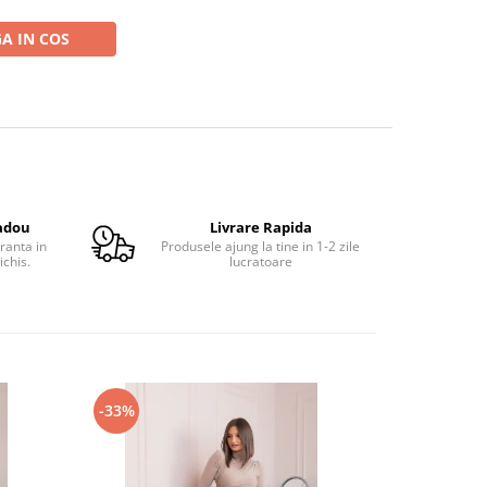
A IN COS
adou
Livrare Rapida
ranta in
Produsele ajung la tine in 1-2 zile
ichis.
lucratoare
-33%
-33%