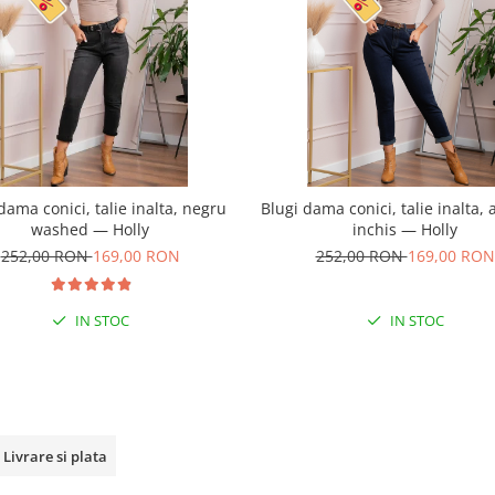
dama conici, talie inalta, negru
Blugi dama conici, talie inalta, 
washed — Holly
inchis — Holly
252,00 RON
169,00 RON
252,00 RON
169,00 RON
IN STOC
IN STOC
Livrare si plata