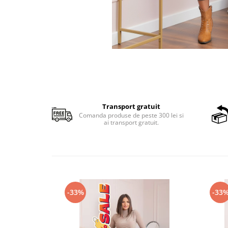
Transport gratuit
Comanda produse de peste 300 lei si
ai transport gratuit.
-33%
-33