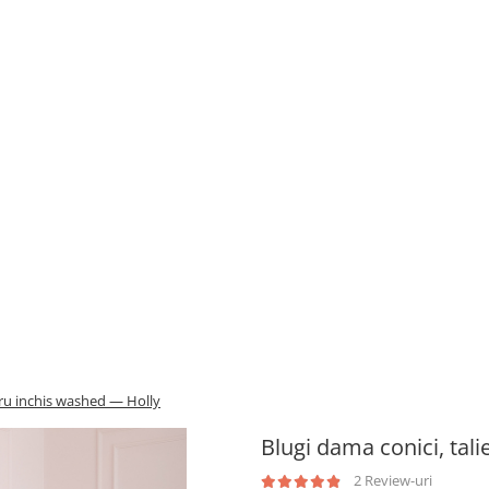
stru inchis washed — Holly
Blugi dama conici, tali
2 Review-uri