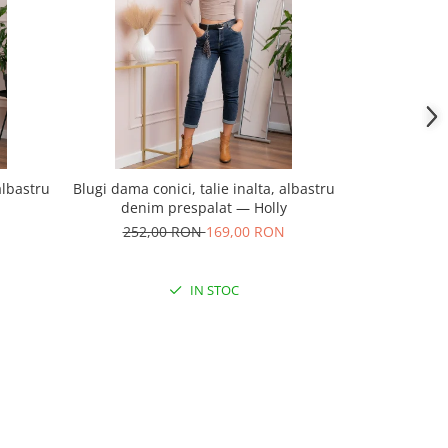
albastru
Blugi dama conici, talie inalta, albastru
Blugi dama con
denim prespalat — Holly
inchis, e
252,00 RON
169,00 RON
252,
IN STOC