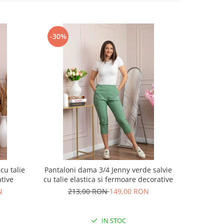
-30%
-37%
cu talie
Pantaloni dama 3/4 Jenny verde salvie
Pantaloni
tive
cu talie elastica si fermoare decorative
cu c
N
213,00 RON
149,00 RON
18
IN STOC