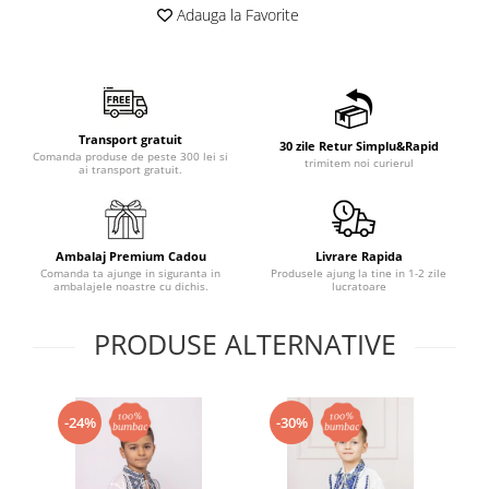
Adauga la Favorite
Transport gratuit
30 zile Retur Simplu&Rapid
Comanda produse de peste 300 lei si
trimitem noi curierul
ai transport gratuit.
Ambalaj Premium Cadou
Livrare Rapida
Comanda ta ajunge in siguranta in
Produsele ajung la tine in 1-2 zile
ambalajele noastre cu dichis.
lucratoare
PRODUSE ALTERNATIVE
-24%
-30%