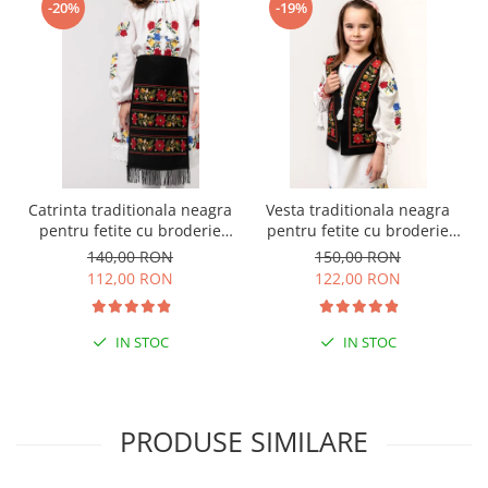
-20%
-19%
Catrinta traditionala neagra
Vesta traditionala neagra
pentru fetite cu broderie
pentru fetite cu broderie
florala rosie Sonia 01
florala rosie Sonia 01
140,00 RON
150,00 RON
112,00 RON
122,00 RON
IN STOC
IN STOC
PRODUSE SIMILARE