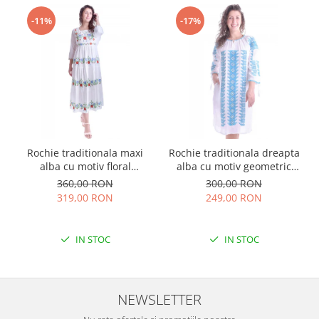
-11%
-17%
Rochie traditionala maxi
Rochie traditionala dreapta
alba cu motiv floral
alba cu motiv geometric
multicolor Sanziana
albastru Tania
360,00 RON
300,00 RON
319,00 RON
249,00 RON
IN STOC
IN STOC
NEWSLETTER