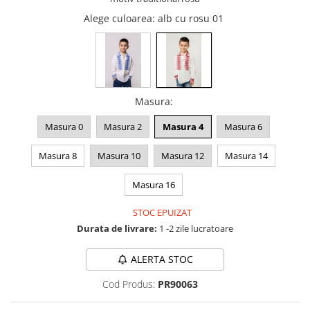
Alege culoarea
: alb cu rosu 01
Masura
:
Masura 0
Masura 2
Masura 4
Masura 6
Masura 8
Masura 10
Masura 12
Masura 14
Masura 16
STOC EPUIZAT
Durata de livrare:
1 -2 zile lucratoare
ALERTA STOC
Cod Produs:
PR90063