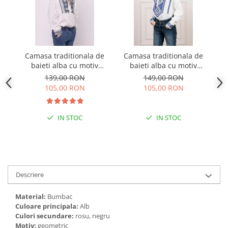
Camasa traditionala de
Camasa traditionala de
C
baieti alba cu motiv
baieti alba cu motiv
geometric albastru Luca
geometric albastru
ge
139,00 RON
149,00 RON
01
Flavius 01
105,00 RON
105,00 RON
IN STOC
IN STOC
Descriere
Material:
Bumbac
Culoare principala:
Alb
Culori secundare:
rosu, negru
Motiv:
geometric