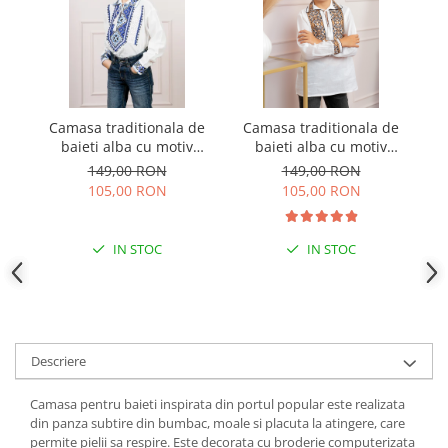
Camasa traditionala de
Camasa traditionala de
C
baieti alba cu motiv
baieti alba cu motiv
ba
geometric albastru
geometric crem Mircea
149,00 RON
149,00 RON
Flavius 01
105,00 RON
105,00 RON
IN STOC
IN STOC
Descriere
Camasa pentru baieti inspirata din portul popular este realizata
din panza subtire din bumbac, moale si placuta la atingere, care
permite pielii sa respire. Este decorata cu broderie computerizata