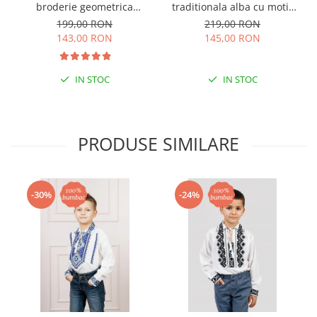
broderie geometrica
traditionala alba cu motiv
albastra Irene
geometric argintiu Silviu 01
199,00 RON
219,00 RON
143,00 RON
145,00 RON
IN STOC
IN STOC
PRODUSE SIMILARE
-30%
-24%