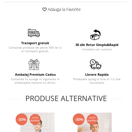
Adauga la Favorite
Transport gratuit
30 zile Retur Simplu&Rapid
Comanda produse de peste 300 lei si
trimitem noi curierul
ai transport gratuit.
Ambalaj Premium Cadou
Livrare Rapida
Comanda ta ajunge in siguranta in
Produsele ajung la tine in 1-2 zile
ambalajele noastre cu dichis.
lucratoare
PRODUSE ALTERNATIVE
-30%
-30%