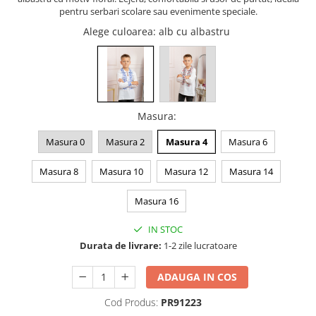
pentru serbari scolare sau evenimente speciale.
Alege culoarea
: alb cu albastru
Masura
:
Masura 0
Masura 2
Masura 4
Masura 6
Masura 8
Masura 10
Masura 12
Masura 14
Masura 16
IN STOC
Durata de livrare:
1-2 zile lucratoare
ADAUGA IN COS
Cod Produs:
PR91223