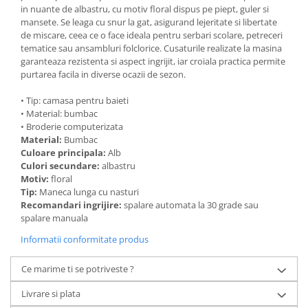
in nuante de albastru, cu motiv floral dispus pe piept, guler si
mansete. Se leaga cu snur la gat, asigurand lejeritate si libertate
de miscare, ceea ce o face ideala pentru serbari scolare, petreceri
tematice sau ansambluri folclorice. Cusaturile realizate la masina
garanteaza rezistenta si aspect ingrijit, iar croiala practica permite
purtarea facila in diverse ocazii de sezon.
• Tip: camasa pentru baieti
• Material: bumbac
• Broderie computerizata
Material:
Bumbac
Culoare principala:
Alb
Culori secundare:
albastru
Motiv:
floral
Tip:
Maneca lunga cu nasturi
Recomandari ingrijire:
spalare automata la 30 grade sau
spalare manuala
Informatii conformitate produs
Ce marime ti se potriveste ?
Livrare si plata