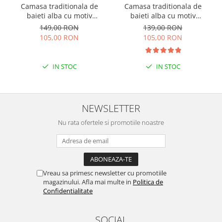
Camasa traditionala de
Camasa traditionala de
baieti alba cu motiv
baieti alba cu motiv
geometric albastru Flavius
geometric negru Alexandru
149,00 RON
139,00 RON
01
03
105,00 RON
105,00 RON
IN STOC
IN STOC
NEWSLETTER
Nu rata ofertele si promotiile noastre
Vreau sa primesc newsletter cu promotiile
magazinului. Afla mai multe in
Politica de
Confidentialitate
SOCIAL